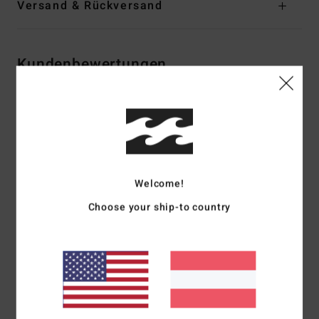
Versand & Rückversand
Kundenbewertungen
Durchschnittliche Bewertung
5.0
/5
Welcome!
basierend auf
1 verifizierten Bewertungen
seit Juli 2026
Choose your ship-to country
100% unserer Kunden empfehlen dieses Produkt
Komfort
Preis-Leistungs-Verhältnis
5.0
5.0
Größe
Material