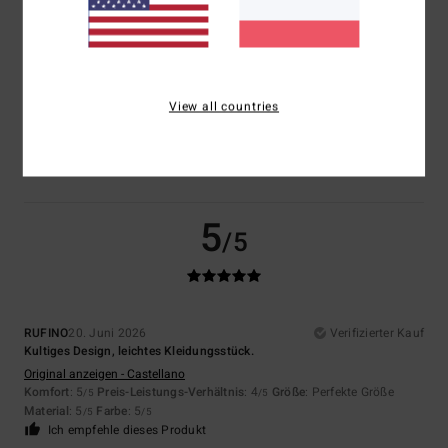
Größe
Material
5.0
Zu klein
Zu groß
View all countries
Farbe
5.0
5
/5
RUFINO
20. Juni 2026
Verifizierter Kauf
Kultiges Design, leichtes Kleidungsstück.
Original anzeigen - Castellano
Komfort
: 5
Preis-Leistungs-Verhältnis
: 4
Größe
: Perfekte Größe
/5
/5
Material
: 5
Farbe
: 5
/5
/5
Ich empfehle dieses Produkt