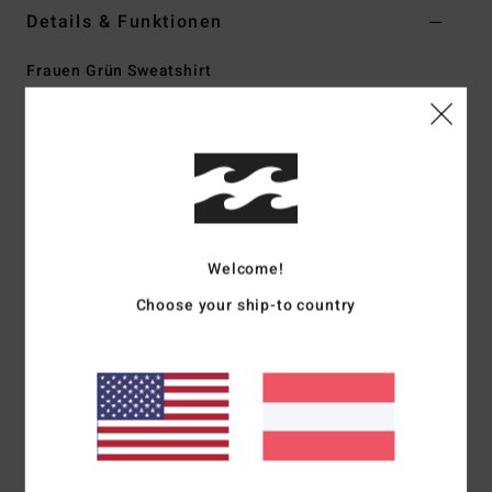
Details & Funktionen
Frauen Grün Sweatshirt
Style
EBJFT00147
Farbcode
avo
Funktionen
Kollektion:
Wave Haze-Kollektion
Material:
Fleecestoff aus 55 % Baumwolle, 25 %
recycelter Baumwolle und 20 % recyceltem Polyester
Welcome!
Farbe:
Pigment-gefärbt
Choose your ship-to country
Passform:
übergroße Passform
Hals:
Rundhalsausschnitt
Ärmel:
Lange Ärmel
Verschluss:
Zum Überziehen
Branding:
Verschiedene Grafiken
Andere Features:
Rippstrick-Bänder