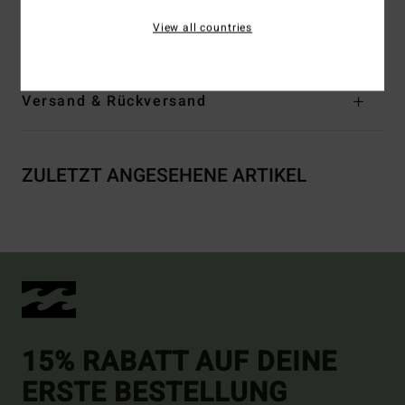
Zusammensetzung
[Hauptstoff] 55 % Baumwolle, 25 %
View all countries
recycelte Baumwolle, 20 % recyceltes Polyester
Versand & Rückversand
ZULETZT ANGESEHENE ARTIKEL
15% RABATT AUF DEINE
ERSTE BESTELLUNG