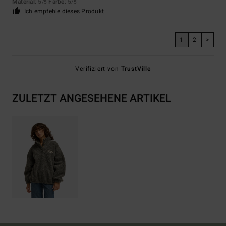
Material
: 5
Farbe
: 5
/5
/5
Ich empfehle dieses Produkt
1
2
>
Verifiziert von
TrustVille
ZULETZT ANGESEHENE ARTIKEL