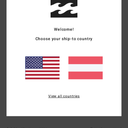
Weil der Pulli mir sehr gut geschnitten ist.
Komfort
: 5
Preis-Leistungs-Verhältnis
: 5
Größe
: Klein
Material
: 5
/5
/5
/5
Farbe
: 5
/5
Ich empfehle dieses Produkt
Welcome!
5
/5
Choose your ship-to country
Client anonyme vérifié
8. Februar 2026
Verifizierter Kauf
Sanft und wohltuend
Original anzeigen - Français
Komfort
: 5
Preis-Leistungs-Verhältnis
: 5
Größe
: Groß
Material
: 5
/5
/5
/5
Ich empfehle dieses Produkt
View all countries
4
/5