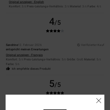
Original anzeigen - English
Komfort
: 3
Preis-Leistungs-Verhältnis
: 2
Material
: 3
Farbe
: 4
/5
/5
/5
/5
4
/5
Sandrine
12. Februar 2026
Verifizierter Kauf
entspricht meinen Erwartungen
Original anzeigen - Français
Komfort
: 5
Preis-Leistungs-Verhältnis
: 5
Größe
: Groß
Material
: 5
/5
/5
/5
Farbe
: 5
/5
Ich empfehle dieses Produkt
5
/5
Neele
8. Februar 2026
Verifizierter Kauf