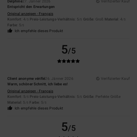
Delphine
27. Jänner 2026
Verifizierter Kauf
Entspricht den Erwartungen
Original anzeigen - Français
Komfort
: 4
Preis-Leistungs-Verhältnis
: 5
Größe
: Groß
Material
: 4
/5
/5
/5
Farbe
: 5
/5
Ich empfehle dieses Produkt
5
/5
Client anonyme vérifié
26. Jänner 2026
Verifizierter Kauf
Warm, schöner Schnitt, ich liebe es!
Original anzeigen - Français
Komfort
: 5
Preis-Leistungs-Verhältnis
: 5
Größe
: Perfekte Größe
/5
/5
Material
: 5
Farbe
: 5
/5
/5
Ich empfehle dieses Produkt
5
/5