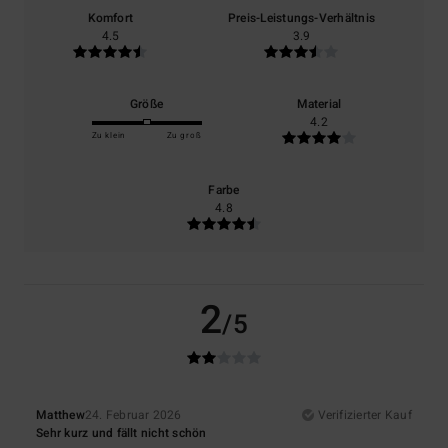
Komfort
Preis-Leistungs-Verhältnis
4.5
3.9
Größe
Material
4.2
Zu klein
Zu groß
Farbe
4.8
2
/5
Matthew
24. Februar 2026
Verifizierter Kauf
Sehr kurz und fällt nicht schön