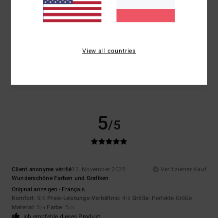
Größe
Material
3.5
Zu klein
Zu groß
View all countries
Farbe
4.0
5
/5
Client anonyme vérifié
12. November 2025
Verifizierter Kauf
Wunderschöne Farben und Grafiken
Original anzeigen - Français
Komfort
: 5
Preis-Leistungs-Verhältnis
: 4
Größe
: Perfekte Größe
/5
/5
Material
: 5
Farbe
: 5
/5
/5
Ich empfehle dieses Produkt