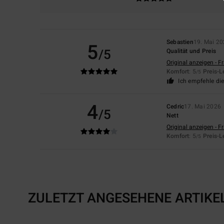
Sebastien
19. Mai 2
5
/5
Qualität und Preis
Original anzeigen - F
Komfort
: 5
Preis-L
/5
Ich empfehle di
4
Cedric
17. Mai 2026
/5
Nett
Original anzeigen - F
Komfort
: 5
Preis-L
/5
ZULETZT ANGESEHENE ARTIKE