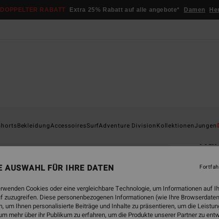
DOPPELTER RABATT
Extra 25% Rabatt auf alle angebote*
Damen
He
Startsei
shorts
Bekleidung
Accessoires
Surf
Adventure Division
Kollektionen
Jungen
Ru
Männe
NE AUSWAHL FÜR IHRE DATEN
Fortfah
4.5
€ 29,
erwenden Cookies oder eine vergleichbare Technologie, um Informationen auf I
€ 1
f zuzugreifen. Diese personenbezogenen Informationen (wie Ihre Browserdaten
 um Ihnen personalisierte Beiträge und Inhalte zu präsentieren, um die Leist
SALE
um mehr über ihr Publikum zu erfahren, um die Produkte unserer Partner zu ent