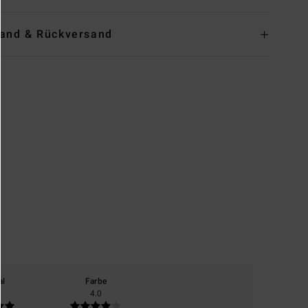
and & Rückversand
al
Farbe
4.0