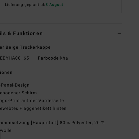
Lieferung geplant ab
8 August
ils & Funktionen
er Beige Truckerkappe
EBYHA00165
Farbcode
kha
tionen
-Panel-Design
ebogener Schirm
ogo-Print auf der Vorderseite
ewebtes Flaggenetikett hinten
mmensetzung
[Hauptstoff] 80 % Polyester, 20 %
wolle