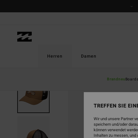
Direkt
zur
Produktinformation
springen
Herren
Damen
Brandneu
Board
TREFFEN SIE EI
Wir und unsere Partner v
speichern und/oder darau
können verwendet werden,
Inhalten zu messen, und 