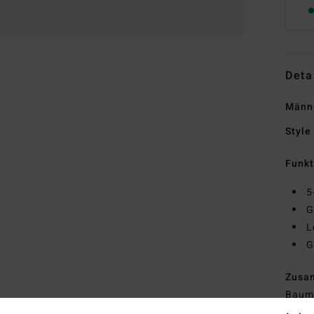
Deta
Männ
Style
Funk
5
G
L
G
Zusa
Baum