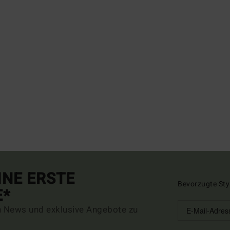
INE ERSTE
Bevorzugte Sty
E*
n News und exklusive Angebote zu