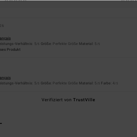
026
rançais
eistungs-Verhältnis
: 5
Größe
: Perfekte Größe
Material
: 5
/5
/5
eses Produkt
rançais
eistungs-Verhältnis
: 5
Größe
: Perfekte Größe
Material
: 5
Farbe
: 4
/5
/5
/5
Verifiziert von
TrustVille
L