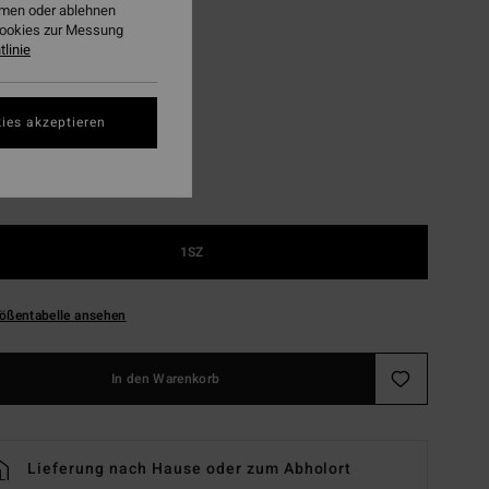
ehmen oder ablehnen
LTER RABATT EXTRA 25%
Cookies zur Messung
linie
Khaki
ies akzeptieren
1SZ
ößentabelle ansehen
In den Warenkorb
Lieferung nach Hause oder zum Abholort