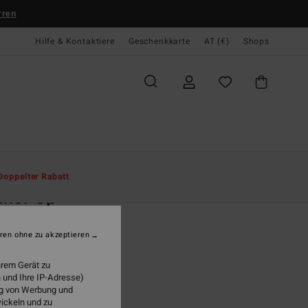
rren
Hilfe & Kontaktiere
Geschenkkarte
AT (€)
Shops
te
Herren
Accessoires
Hüte & Caps
Doppelter Rabatt
nner Up
r Beige Truckerkappe
ren ohne zu akzeptieren
(2 Bewertungen)
95
47%
hrem Gerät zu
5,73
 und Ihre IP-Adresse)
ung von Werbung und
wickeln und zu