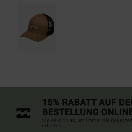
15% RABATT AUF DE
BESTELLUNG ONLIN
Melde dich an, um immer die neueste
erhalten.