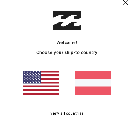
Vers
Welcome!
Choose your ship-to country
Durchschnittliche Bewertung
4.5
/5
basierend auf
2 verifizierten Bewertungen
seit Mai 2026
50% unserer Kunden empfehlen dieses Produkt
View all countries
is-Leistungs-Verhältnis
Größe
Materi
5.0
5.0
Zu klein
Zu groß