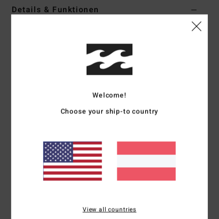
Details & Funktionen
Women White Crop Top
Style
24B042506
Farbcode
scs
Funktionen
Fabric:
Cotton viscose slub
Welcome!
Fit:
Regular fit
Choose your ship-to country
Details:
Button closure at front, embroidery detail
throughout, patch pocket at front, functional lace up at back
waist
Branding:
Metal plate.
Zusammensetzung
[Main Fabric] 60% Cotton / 40%
Viscose
View all countries