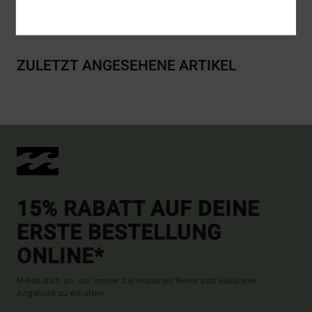
Versand & Rückversand
ZULETZT ANGESEHENE ARTIKEL
15% RABATT AUF DEINE
ERSTE BESTELLUNG
ONLINE*
Melde dich an, um immer die neuesten News und exklusive
Angebote zu erhalten.