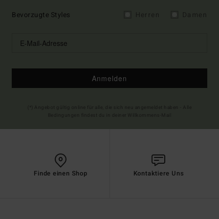
Bevorzugte Styles
Herren
Damen
Anmelden
(*) Angebot gültig online für alle, die sich neu angemeldet haben - Alle
Bedingungen findest du in deiner Willkommens-Mail
Finde einen Shop
Kontaktiere Uns