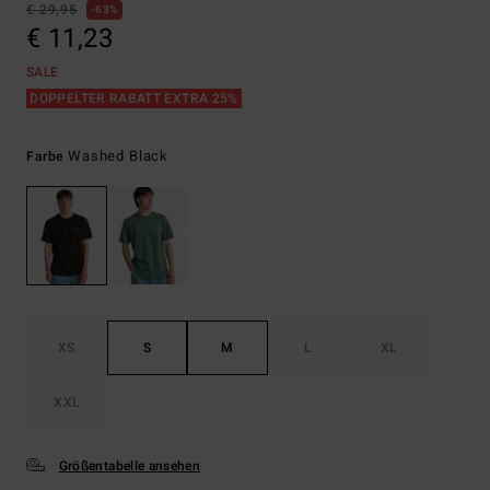
€ 29,95
63%
€ 11,23
SALE
DOPPELTER RABATT EXTRA 25%
Washed Black
Farbe
XS
S
M
L
XL
XXL
Größentabelle ansehen