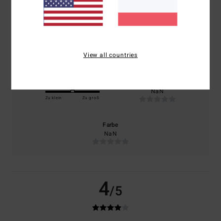
basierend auf
1 verifizierten Bewertungen
seit Mai 2026
100% unserer Kunden empfehlen dieses Produkt
Komfort
Preis-Leistungs-Verhältnis
NaN
NaN
View all countries
Größe
Material
NaN
Zu klein
Zu groß
Farbe
NaN
4
/5