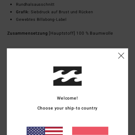
Rundhalsausschnitt
Grafik:
Siebdruck auf Brust und Rücken
Gewebtes Billabong-Label
Zusammensetzung
[Hauptstoff] 100 % Baumwolle
Versand & Rückversand
Kundenbewertungen
Welcome!
Durchschnittliche Bewertung
Choose your ship-to country
4.0
/5