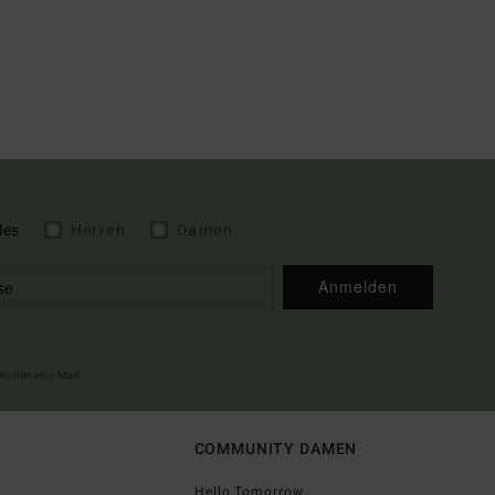
les
Herren
Damen
Anmelden
illkommens-Mail
COMMUNITY DAMEN
Hello Tomorrow