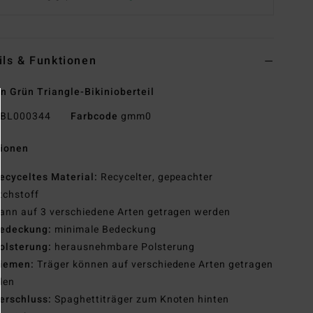
ils & Funktionen
n Grün Triangle-Bikinioberteil
BL000344
Farbcode
gmm0
tionen
ecyceltes Material:
Recycelter, gepeachter
tchstoff
ann auf 3 verschiedene Arten getragen werden
edeckung:
minimale Bedeckung
olsterung:
herausnehmbare Polsterung
iemen:
Träger können auf verschiedene Arten getragen
den
erschluss:
Spaghettiträger zum Knoten hinten