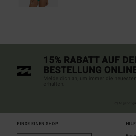
15% RABATT AUF DE
BESTELLUNG ONLIN
Melde dich an, um immer die neueste
erhalten.
(*) Angebot gü
FINDE EINEN SHOP
HIL
Beste