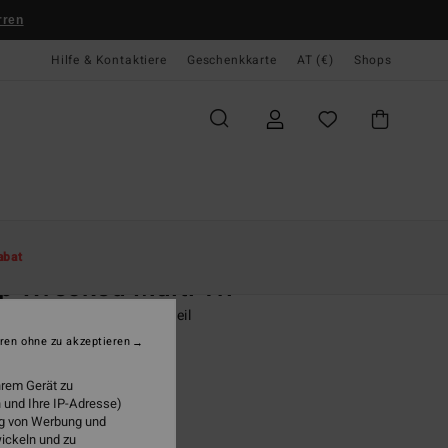
rren
Hilfe & Kontaktiere
Geschenkkarte
AT (€)
Shops
te
Damen
Swim
Bikini Tops
abat
p Wrecked Multi Tri
 Grün Triangle-Bikinioberteil
ren ohne zu akzeptieren
95
47%
0,98
hrem Gerät zu
 und Ihre IP-Adresse)
ung von Werbung und
wickeln und zu
LTER RABATT EXTRA 25%