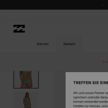
Direkt
zur
Produktinformation
springen
Herren
Damen
Bra
TREFFEN SIE EI
Wir und unsere Partner v
speichern und/oder darau
können verwendet werden,
Inhalten zu messen, und 