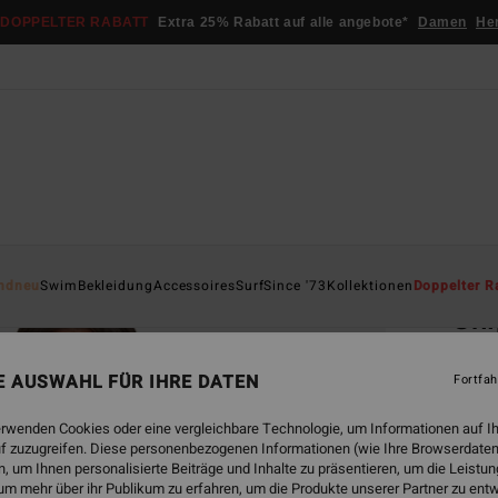
DOPPELTER RABATT
Extra 25% Rabatt auf alle angebote*
Damen
He
Startsei
ndneu
Swim
Bekleidung
Accessoires
Surf
Since '73
Kollektionen
Doppelter R
Shi
Frauen
NE AUSWAHL FÜR IHRE DATEN
Fortfah
€ 39,
€ 2
erwenden Cookies oder eine vergleichbare Technologie, um Informationen auf I
f zuzugreifen. Diese personenbezogenen Informationen (wie Ihre Browserdaten
SALE
 um Ihnen personalisierte Beiträge und Inhalte zu präsentieren, um die Leist
um mehr über ihr Publikum zu erfahren, um die Produkte unserer Partner zu ent
DOPPE