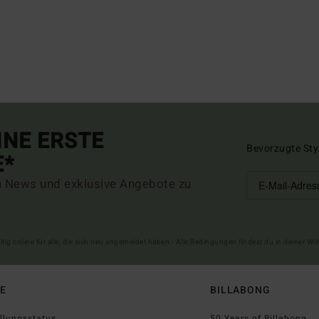
INE ERSTE
Bevorzugte Sty
E*
n News und exklusive Angebote zu
ltig online für alle, die sich neu angemeldet haben - Alle Bedingungen findest du in deiner W
FE
BILLABONG
llungsstatus
50 Years of Billabong