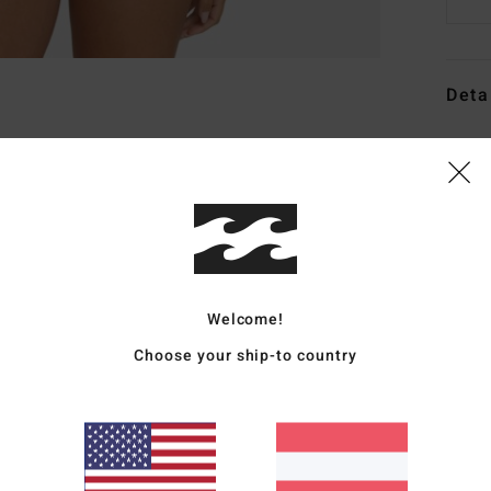
Deta
Fraue
Style
Funk
R
Stre
Welcome!
K
Choose your ship-to country
B
P
R
wer
V