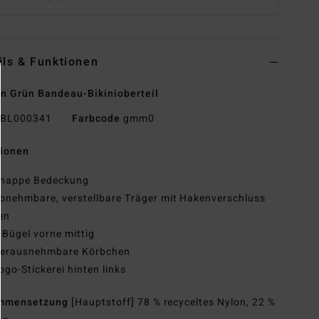
ils & Funktionen
n Grün Bandeau-Bikinioberteil
BL000341
Farbcode
gmm0
tionen
nappe Bedeckung
bnehmbare, verstellbare Träger mit Hakenverschluss
en
-Bügel vorne mittig
erausnehmbare Körbchen
ogo-Stickerei hinten links
mmensetzung
[Hauptstoff] 78 % recyceltes Nylon, 22 %