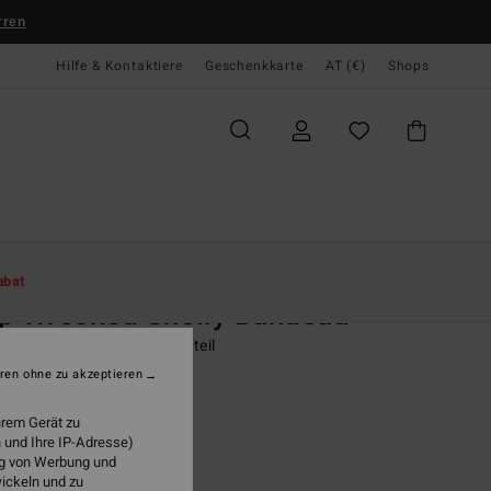
rren
Hilfe & Kontaktiere
Geschenkkarte
AT (€)
Shops
te
Damen
Swim
Bikini Tops
abat
p Wrecked Shelly Bandeau
n Grün Bandeau-Bikinioberteil
ren ohne zu akzeptieren
95
47%
4,13
hrem Gerät zu
 und Ihre IP-Adresse)
ung von Werbung und
wickeln und zu
LTER RABATT EXTRA 25%