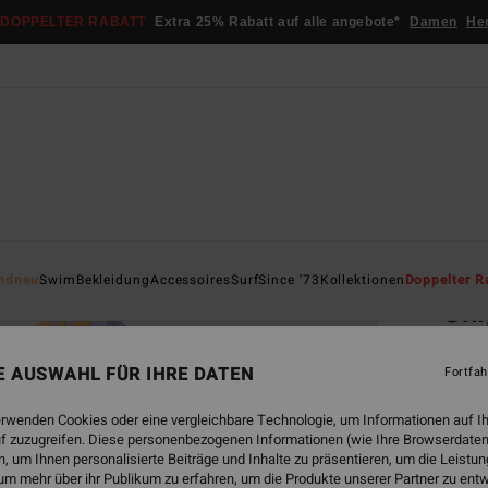
DOPPELTER RABATT
Extra 25% Rabatt auf alle angebote*
Damen
He
Startsei
ndneu
Swim
Bekleidung
Accessoires
Surf
Since '73
Kollektionen
Doppelter R
Shi
Fraue
NE AUSWAHL FÜR IHRE DATEN
Fortfah
€ 45,
€ 2
erwenden Cookies oder eine vergleichbare Technologie, um Informationen auf I
f zuzugreifen. Diese personenbezogenen Informationen (wie Ihre Browserdaten
SALE
 um Ihnen personalisierte Beiträge und Inhalte zu präsentieren, um die Leist
um mehr über ihr Publikum zu erfahren, um die Produkte unserer Partner zu ent
DOPPE