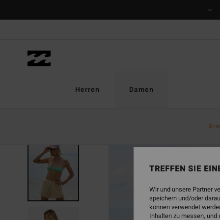
Direkt
zur
Produktinformation
springen
Herren
Damen
Bra
TREFFEN SIE EI
Wir und unsere Partner v
speichern und/oder darau
können verwendet werden,
Inhalten zu messen, und 