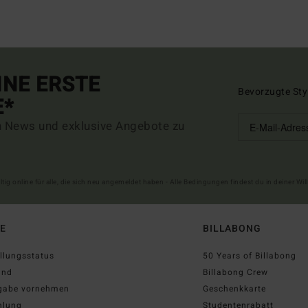
INE ERSTE
Bevorzugte Sty
E*
n News und exklusive Angebote zu
ltig online für alle, die sich neu angemeldet haben - Alle Bedingungen findest du in deiner W
FE
BILLABONG
llungsstatus
50 Years of Billabong
and
Billabong Crew
gabe vornehmen
Geschenkkarte
hlung
Studentenrabatt