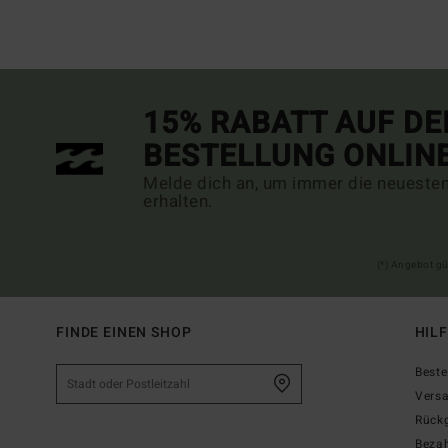
15% RABATT AUF DE
BESTELLUNG ONLIN
Melde dich an, um immer die neueste
erhalten.
(*) Angebot gü
FINDE EINEN SHOP
HIL
Beste
Vers
Rück
Beza