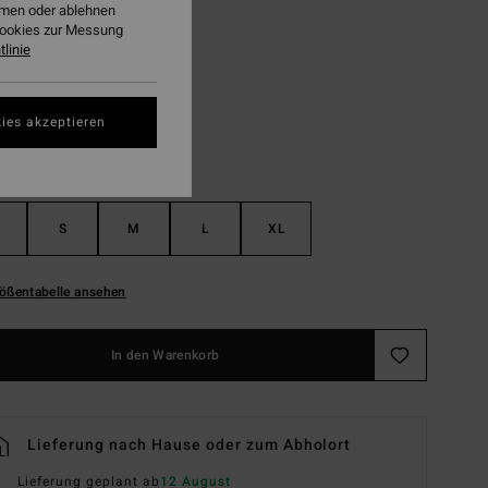
ehmen oder ablehnen
Cookies zur Messung
Green Tropics
linie
ies akzeptieren
S
M
L
XL
ößentabelle ansehen
In den Warenkorb
Lieferung nach Hause oder zum Abholort
Lieferung geplant ab
12 August