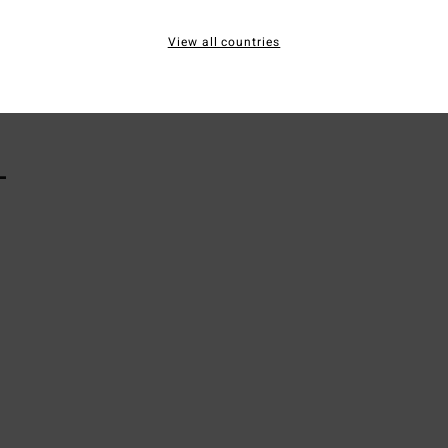
Elast
View all countries
Vers
L