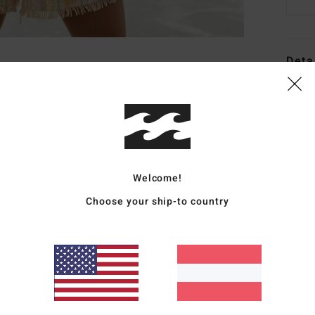
Deta
Fraue
Style
Funk
Welcome!
K
A
Choose your ship-to country
hint
V
H
L
Zusa