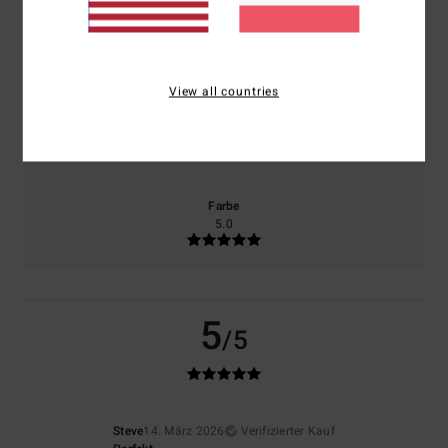
Komfort
Preis-Leistungs-Verhältnis
5.0
NaN
View all countries
Größe
Material
NaN
Zu klein
Zu groß
Farbe
5.0
5
/5
Steve
14. März 2026
Verifizierter Kauf