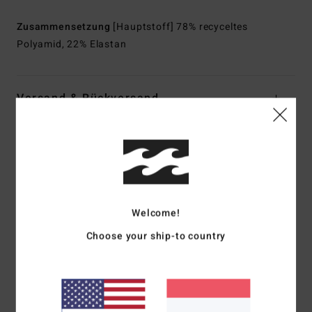
Zusammensetzung
[Hauptstoff] 78% recyceltes
Polyamid, 22% Elastan
Versand & Rückversand
Kundenbewertungen
Durchschnittliche Bewertung
Welcome!
5.0
Choose your ship-to country
/5
basierend auf
1 verifizierten Bewertungen
seit März 2026
0% unserer Kunden empfehlen dieses Produkt