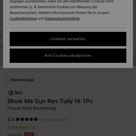
dagegen aussprechen, wenn Sie den betreffenden Cookies nicht
zustimmen (z. B. bestimmte Cookies zur Messung der
Besucherzahlen). Weitere Informationen finden Sie in unserer :
Cookie-Richtlinie
und
Datenschutzrichtlinie
Cookies verwalten
Alle Cookies akzeptieren
Badeanzüge
ÖKO
Show Me Sun Rev Tully Hi 1Pc
Frauen Multi Badeanzug
5.0
(1 Bewertungen)
ECO-BONUS
€ 89,95
47%