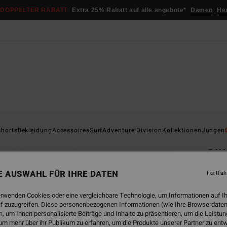
DOPPELTER RABATT
Extra 25% Rabatt auf alle angebote*
Damen
He
Startsei
shorts
Bekleidung
Accessoires
Surf
Adventure Division
Kollektionen
Jungen
Sin
Männe
NE AUSWAHL FÜR IHRE DATEN
Fortfah
5.0
€ 79,
erwenden Cookies oder eine vergleichbare Technologie, um Informationen auf I
€ 2
f zuzugreifen. Diese personenbezogenen Informationen (wie Ihre Browserdaten
 um Ihnen personalisierte Beiträge und Inhalte zu präsentieren, um die Leist
SALE
um mehr über ihr Publikum zu erfahren, um die Produkte unserer Partner zu ent