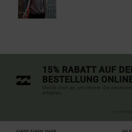
15% RABATT AUF DE
BESTELLUNG ONLIN
Melde dich an, um immer die neueste
erhalten.
(*) Angebot gü
FINDE EINEN SHOP
HIL