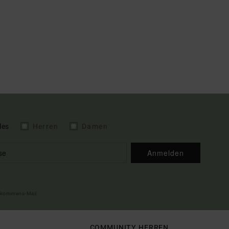
les
Herren
Damen
Anmelden
illkommens-Mail
COMMUNITY HERREN