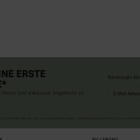
INE ERSTE
Bevorzugte Sty
E*
n News und exklusive Angebote zu
ltig online für alle, die sich neu angemeldet haben - Alle Bedingungen findest du in deiner W
FE
BILLABONG