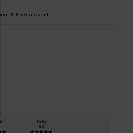
and & Rückversand
al
Farbe
5.0