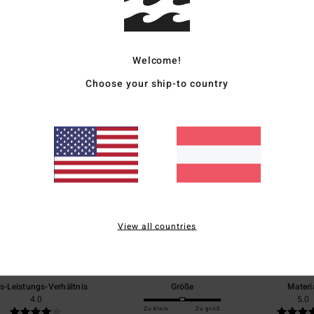
Vers
Welcome!
Choose your ship-to country
Durchschnittliche Bewertung
5.0
/5
View all countries
basierend auf
1 verifizierten Bewertungen
seit Mai 2026
100% unserer Kunden empfehlen dieses Produkt
is-Leistungs-Verhältnis
Größe
Materi
4.0
5.0
Zu klein
Zu groß