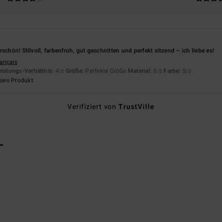
schön! Stilvoll, farbenfroh, gut geschnitten und perfekt sitzend – ich liebe es!
rançais
eistungs-Verhältnis
: 4
Größe
: Perfekte Größe
Material
: 5
Farbe
: 5
/5
/5
/5
eses Produkt
Verifiziert von
TrustVille
L