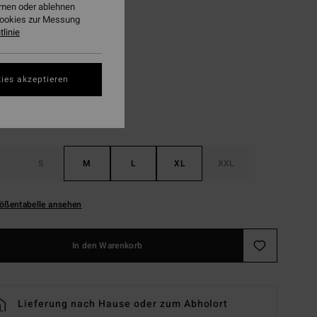
ehmen oder ablehnen
LTER RABATT EXTRA 25%
Cookies zur Messung
linie
Light Grey Heather
ies akzeptieren
S
M
L
XL
XXL
ößentabelle ansehen
In den Warenkorb
Lieferung nach Hause oder zum Abholort