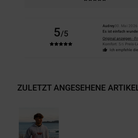
Audrey
30. Mai 2026
5
/5
Es ist einfach wunder
Original anzeigen - F
Komfort
: 5
Preis-L
/5
Ich empfehle di
ZULETZT ANGESEHENE ARTIKE