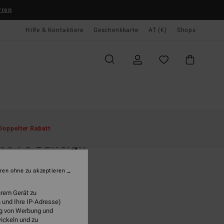
rren
Hilfe & Kontaktiere
Geschenkkarte
AT (€)
Shops
te
Herren
Bekleidung
Sweatshirts
Doppelter Rabatt
ce 73 Burleigh
r Grau Sweatshirt
ren ohne zu akzeptieren
(1 Bewertungen)
95
63%
hrem Gerät zu
9,98
 und Ihre IP-Adresse)
ung von Werbung und
wickeln und zu