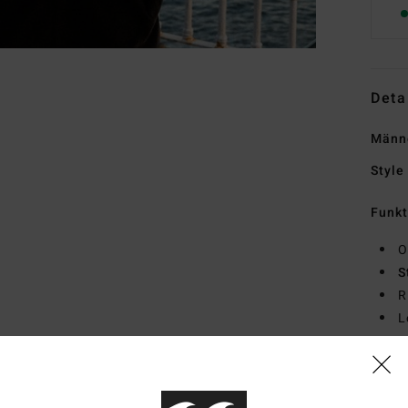
Deta
Männe
Style
Funk
O
S
R
L
T
Zusa