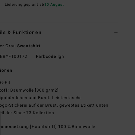
Lieferung geplant ab
10 August
ils & Funktionen
r Grau Sweatshirt
EBYFT00172
Farbcode
lgh
tionen
G-Fit
toff:
Baumwolle [300 g/m2]
ippbündchen und Bund. Leistentasche
ogo-Stickerei auf der Brust, gewebtes Etikett unten
eil der Since 73 Kollektion
mmensetzung
[Hauptstoff] 100 % Baumwolle