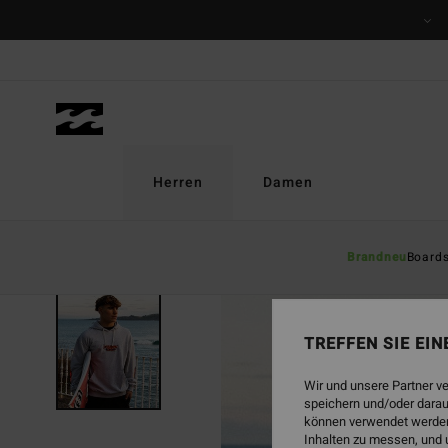
Direkt
zur
Produktinformation
springen
Herren
Damen
Brandneu
Board
TREFFEN SIE EI
Wir und unsere Partner v
speichern und/oder darau
können verwendet werden,
Inhalten zu messen, und 