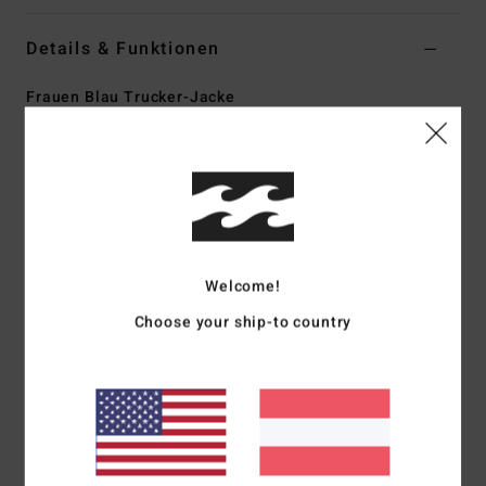
Details & Funktionen
Frauen Blau Trucker-Jacke
Style
UBJJK00184
Farbcode
sun
Funktionen
Passform:
übergroße Passform
Brusttaschen mit Knopf
Knopfleiste vorne
Welcome!
Seitliche Leistentaschen
Choose your ship-to country
Logo-Print auf Brust und Rücken
Zusammensetzung
[Hauptstoff] 100 % Baumwolle
Versand & Rückversand