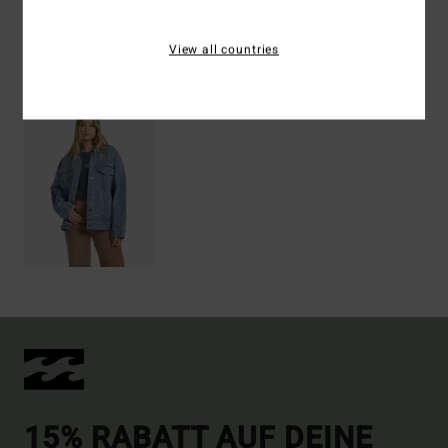
View all countries
ZULETZT ANGESEHENE ARTIKEL
15% RABATT AUF DEINE