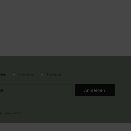
les
Herren
Damen
Anmelden
illkommens-Mail