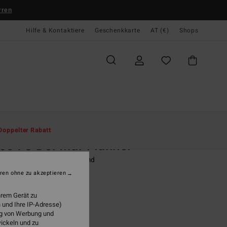
rren
Hilfe & Kontaktiere
Geschenkkarte
AT (€)
Shops
te
Herren
Bekleidung
Hemden
Doppelter Rabatt
ce 73 Del Mar Flannel
r Beige Langärmliges Hemd
ren ohne zu akzeptieren
(2 Bewertungen)
9,95
hrem Gerät zu
 und Ihre IP-Adresse)
ung von Werbung und
wickeln und zu
Chino