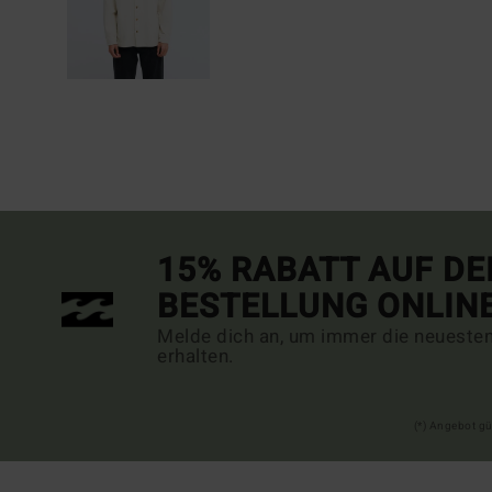
15% RABATT AUF DE
BESTELLUNG ONLIN
Melde dich an, um immer die neueste
erhalten.
(*) Angebot gü