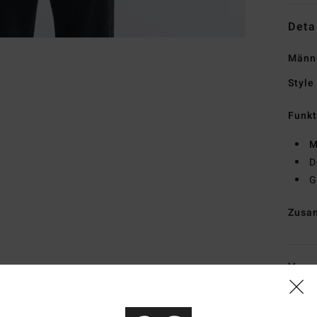
Deta
Männ
Style
Funk
M
D
G
Zusa
Vers