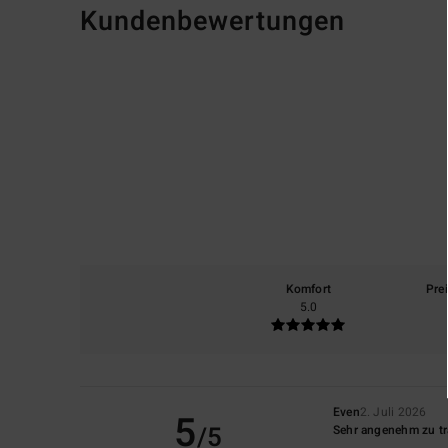
Kundenbewertungen
Komfort
Pre
5.0
Even
2. Juli 2026
5
/5
Sehr angenehm zu tr