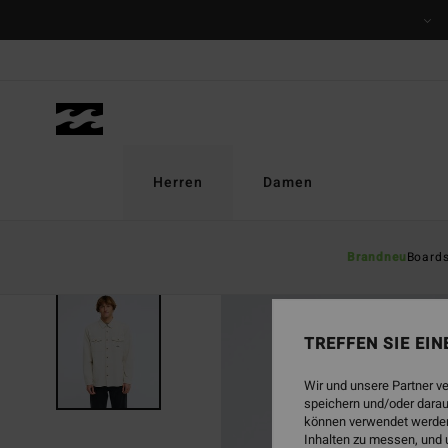
Direkt
zur
Produktinformation
springen
Herren
Damen
Brandneu
Board
BRANDNEU
TREFFEN SIE EI
Wir und unsere Partner v
speichern und/oder darau
können verwendet werden,
Inhalten zu messen, und 