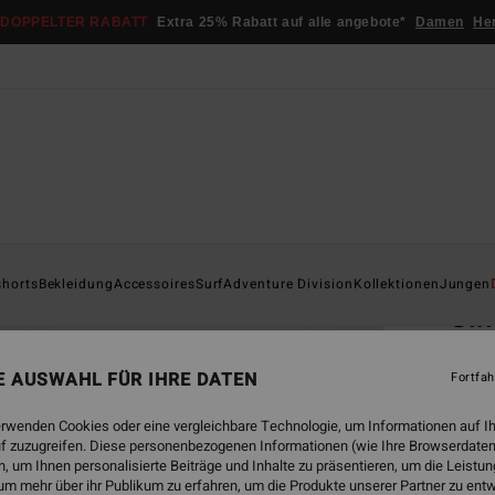
DOPPELTER RABATT
Extra 25% Rabatt auf alle angebote*
Damen
He
Startsei
shorts
Bekleidung
Accessoires
Surf
Adventure Division
Kollektionen
Jungen
Sin
Männe
NE AUSWAHL FÜR IHRE DATEN
Fortfah
5.0
€ 6
erwenden Cookies oder eine vergleichbare Technologie, um Informationen auf I
f zuzugreifen. Diese personenbezogenen Informationen (wie Ihre Browserdaten
 um Ihnen personalisierte Beiträge und Inhalte zu präsentieren, um die Leist
um mehr über ihr Publikum zu erfahren, um die Produkte unserer Partner zu ent
Farbe