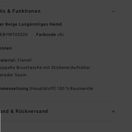
ils & Funktionen
er Beige Langärmliges Hemd
EBYWT03026
Farbcode
chi
tionen
aterial:
Flanell
oppelte Brusttasche mit Stickerei/Aufnäher
erader Saum
mmensetzung
[Hauptstoff] 100 % Baumwolle
and & Rückversand