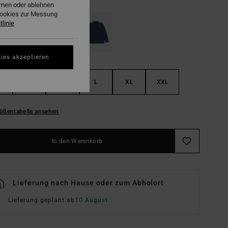
ehmen oder ablehnen
Cookies zur Messung
linie
ies akzeptieren
S
M
L
XL
XXL
ößentabelle ansehen
In den Warenkorb
Lieferung nach Hause oder zum Abholort
Lieferung geplant ab
10 August