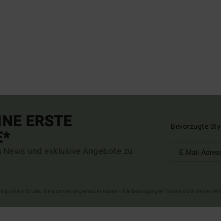
INE ERSTE
Bevorzugte Sty
E*
n News und exklusive Angebote zu
ltig online für alle, die sich neu angemeldet haben - Alle Bedingungen findest du in deiner W