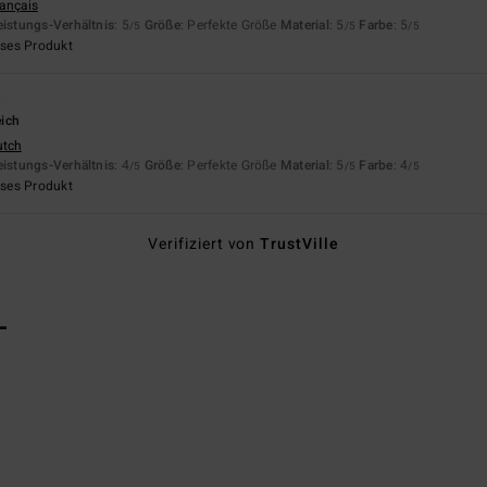
rançais
eistungs-Verhältnis
: 5
Größe
: Perfekte Größe
Material
: 5
Farbe
: 5
/5
/5
/5
eses Produkt
6
ich
utch
eistungs-Verhältnis
: 4
Größe
: Perfekte Größe
Material
: 5
Farbe
: 4
/5
/5
/5
eses Produkt
Verifiziert von
TrustVille
L