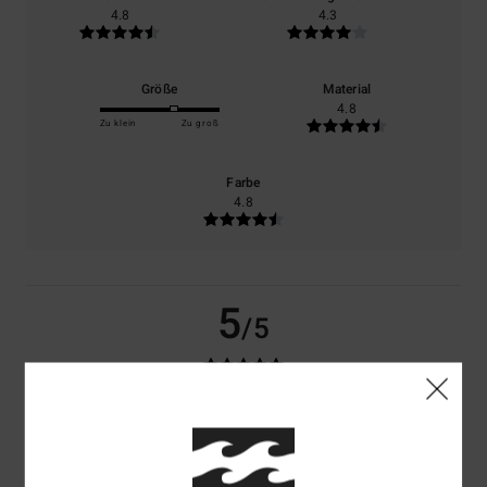
4.8
4.3
Größe
Material
4.8
Zu klein
Zu groß
Farbe
4.8
5
/5
Charlotte
21. Juni 2026
Verifizierter Kauf
Sehr schöne Jacke, erstklassige Qualität. Vielseitig einsetzbar
Original anzeigen - Français