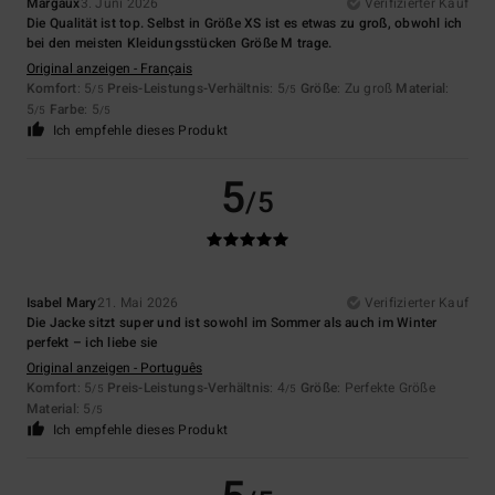
Margaux
3. Juni 2026
Verifizierter Kauf
Die Qualität ist top. Selbst in Größe XS ist es etwas zu groß, obwohl ich
bei den meisten Kleidungsstücken Größe M trage.
Original anzeigen - Français
Komfort
: 5
Preis-Leistungs-Verhältnis
: 5
Größe
: Zu groß
Material
:
/5
/5
5
Farbe
: 5
/5
/5
Ich empfehle dieses Produkt
5
/5
Isabel Mary
21. Mai 2026
Verifizierter Kauf
Die Jacke sitzt super und ist sowohl im Sommer als auch im Winter
perfekt – ich liebe sie
Original anzeigen - Português
Komfort
: 5
Preis-Leistungs-Verhältnis
: 4
Größe
: Perfekte Größe
/5
/5
Material
: 5
/5
Ich empfehle dieses Produkt