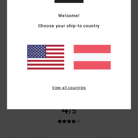
Komfort
: 5
Preis-Leistungs-Verhältnis
: 3
Größe
: Groß
Material
: 5
/5
/5
/5
Farbe
: 5
/5
Ich empfehle dieses Produkt
Welcome!
Choose your ship-to country
5
/5
Laetitia
12. Juni 2026
Verifizierter Kauf
Ich habe es gekauft und es ist wirklich schön
Original anzeigen - Français
Komfort
: 5
Preis-Leistungs-Verhältnis
: 5
Größe
: Perfekte Größe
/5
/5
Material
: 5
Farbe
: 5
/5
/5
View all countries
Ich empfehle dieses Produkt
4
/5