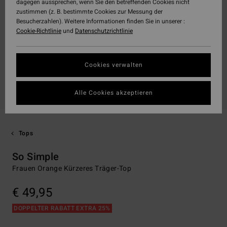
dagegen aussprechen, wenn Sie den betreffenden Cookies nicht
zustimmen (z. B. bestimmte Cookies zur Messung der
Besucherzahlen). Weitere Informationen finden Sie in unserer :
Cookie-Richtlinie
und
Datenschutzrichtlinie
Cookies verwalten
Alle Cookies akzeptieren
Tops
So Simple
Frauen Orange Kürzeres Träger-Top
€ 49,95
DOPPELTER RABATT EXTRA 25%