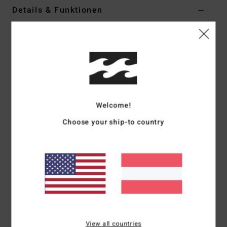
Details & Funktionen
Frauen Orange Kürzeres Träger-Top
Style
ABJWT00480
Farbcode
ndy0
Funktionen
Kollektion: On Island Time Kollektion
Welcome!
Stoff: Viskose-Kreppstoff
Passform: Kurze, figurbetonte Passform
Choose your ship-to country
Ausschnitt: Gerader Ausschnitt
Träger: verstellbare Ring- und Schieberiemen
Verschluss: fester Verschluss
Logo: Metallplakette
Weitere Merkmale: Gesmoktes Oberteil am Rücken
Zusammensetzung
[Hauptstoff] 100 % Viskose
View all countries