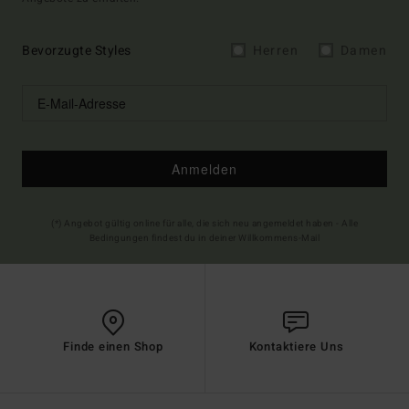
Bevorzugte Styles
Herren
Damen
Anmelden
(*) Angebot gültig online für alle, die sich neu angemeldet haben - Alle
Bedingungen findest du in deiner Willkommens-Mail
Finde einen Shop
Kontaktiere Uns