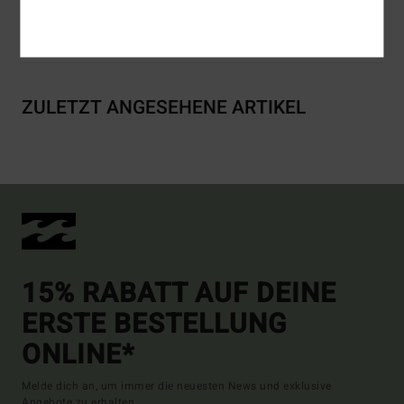
Versand & Rückversand
ZULETZT ANGESEHENE ARTIKEL
15% RABATT AUF DEINE
ERSTE BESTELLUNG
ONLINE*
Melde dich an, um immer die neuesten News und exklusive
Angebote zu erhalten.