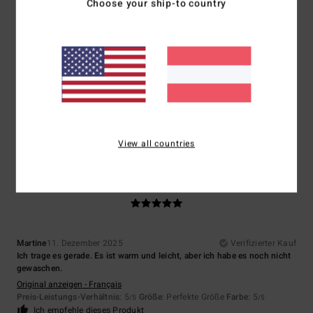
5
/5
Choose your ship-to country
Alexia
27. Jänner 2026
Verifizierter Kauf
Alles ok
Original anzeigen - Castellano
Komfort
: 5
Preis-Leistungs-Verhältnis
: 3
Größe
: Zu groß
Material
:
/5
/5
3
Farbe
: 5
/5
/5
Ich empfehle dieses Produkt
View all countries
5
/5
Martine
11. Dezember 2025
Verifizierter Kauf
Ich trage es gerade. Es ist warm und leicht, aber ich habe es noch nicht
gewaschen.
Original anzeigen - Français
Preis-Leistungs-Verhältnis
: 5
Größe
: Perfekte Größe
Farbe
: 5
/5
/5
Ich empfehle dieses Produkt