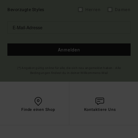
Bevorzugte Styles
Herren
Damen
Anmelden
(*) Angebot gültig online für alle, die sich neu angemeldet haben - Alle
Bedingungen findest du in deiner Willkommens-Mail
Finde einen Shop
Kontaktiere Uns