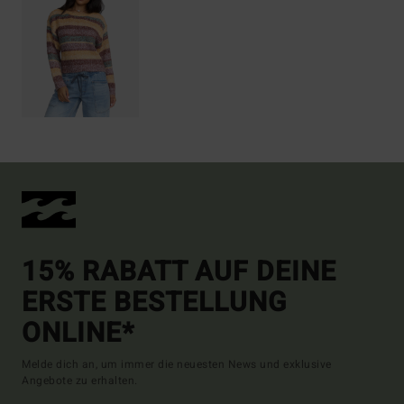
15% RABATT AUF DEINE
ERSTE BESTELLUNG
ONLINE*
Melde dich an, um immer die neuesten News und exklusive
Angebote zu erhalten.