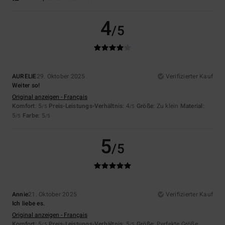
4
/5
AURELIE
29. Oktober 2025
Verifizierter Kauf
Weiter so!
Original anzeigen - Français
Komfort
: 5
Preis-Leistungs-Verhältnis
: 4
Größe
: Zu klein
Material
:
/5
/5
5
Farbe
: 5
/5
/5
5
/5
Annie
21. Oktober 2025
Verifizierter Kauf
Ich liebe es.
Original anzeigen - Français
Komfort
: 5
Preis-Leistungs-Verhältnis
: 5
Größe
: Perfekte Größe
/5
/5