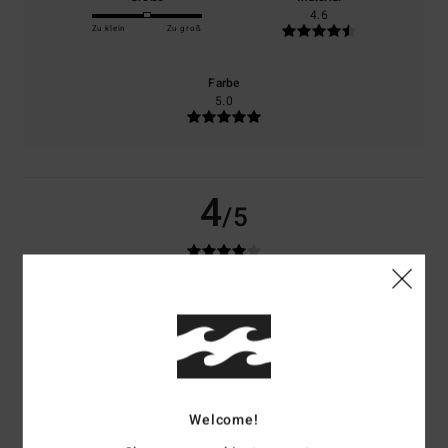
4.6
Zu klein
Zu groß
Farbe
5.0
4
/5
Alizée
30. Jänner 2026
Verifizierter Kauf
nur wegen der Größe
Original anzeigen - Français
Komfort
: 5
Preis-Leistungs-Verhältnis
: 5
Größe
: Klein
Material
: 5
/5
/5
/5
Farbe
: 5
/5
Welcome!