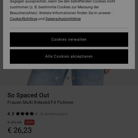
dagegen aussprechen, wenn Sie den betreffenden Cookies nicht
zustimmen (z. B. bestimmte Cookies zur Messung der
Besucherzahlen). Weitere Informationen finden Sie in unserer :
Cookie-Richtlinie
und
Datenschutzrichtlinie
Cookies verwalten
Alle Cookies akzeptieren
So Spaced Out
Frauen Multi Relaxed Fit Pullover
4.3
(6 Bewertungen)
€ 69,95
63%
€ 26,23