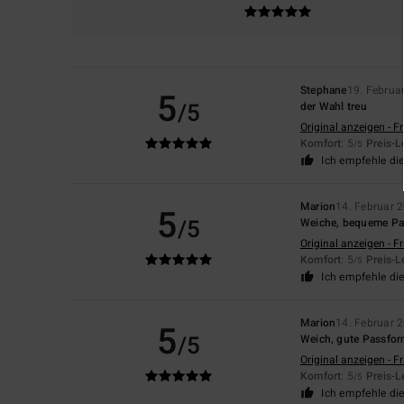
Stephane
19. Februa
5
/5
der Wahl treu
Original anzeigen - F
Komfort
: 5
Preis-L
/5
Ich empfehle di
Marion
14. Februar 
5
/5
Weiche, bequeme P
Original anzeigen - F
Komfort
: 5
Preis-L
/5
Ich empfehle di
Marion
14. Februar 
5
/5
Weich, gute Passfo
Original anzeigen - F
Komfort
: 5
Preis-L
/5
Ich empfehle di