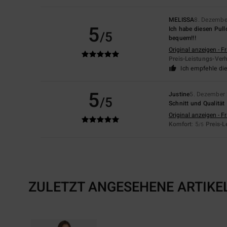
MELISSA
8. Dezembe
5
Ich habe diesen Pul
/5
bequem!!!
Original anzeigen - F
Preis-Leistungs-Verh
Ich empfehle di
5
Justine
5. Dezember
/5
Schnitt und Qualität
Original anzeigen - F
Komfort
: 5
Preis-L
/5
ZULETZT ANGESEHENE ARTIKE