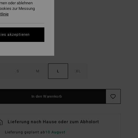
ehmen oder ablehnen
LTER RABATT EXTRA 25%
Cookies zur Messung
linie
Heather Grey
ies akzeptieren
S
M
L
XL
In den Warenkorb
Lieferung nach Hause oder zum Abholort
Lieferung geplant ab
10 August