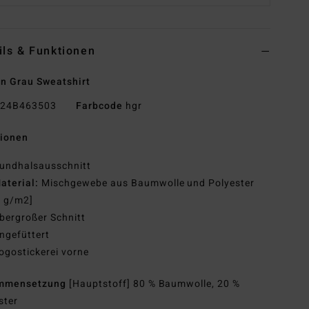
ils & Funktionen
n Grau Sweatshirt
24B463503
Farbcode
hgr
tionen
undhalsausschnitt
aterial:
Mischgewebe aus Baumwolle und Polyester
0 g/m2]
bergroßer Schnitt
ngefüttert
ogostickerei vorne
mmensetzung
[Hauptstoff] 80 % Baumwolle, 20 %
ster