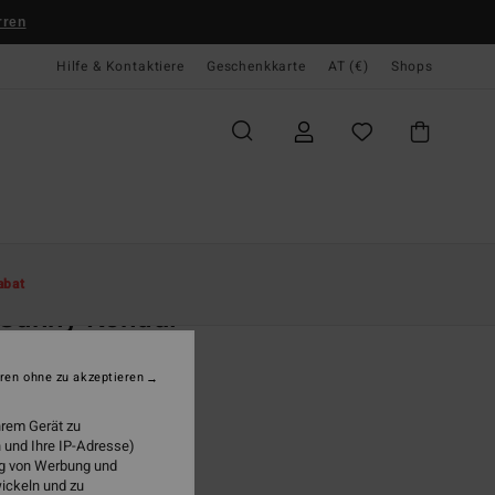
rren
Hilfe & Kontaktiere
Geschenkkarte
AT (€)
Shops
te
Damen
Bekleidung
Sweatshirts
abat
Sunny Kendal
n Grau Sweatshirt
ren ohne zu akzeptieren
(5 Bewertungen)
95
63%
hrem Gerät zu
2,48
 und Ihre IP-Adresse)
ung von Werbung und
wickeln und zu