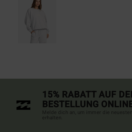
15% RABATT AUF DE
BESTELLUNG ONLIN
Melde dich an, um immer die neueste
erhalten.