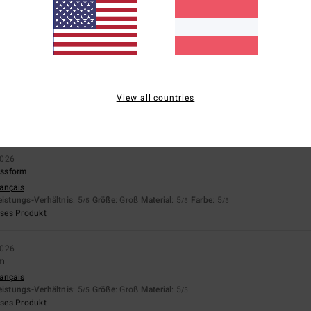
Zu klein
Zu groß
r 2026
View all countries
rançais
eistungs-Verhältnis
: 4
Größe
: Perfekte Größe
Material
: 5
Farbe
: 4
/5
/5
/5
eses Produkt
2026
assform
rançais
eistungs-Verhältnis
: 5
Größe
: Groß
Material
: 5
Farbe
: 5
/5
/5
/5
eses Produkt
2026
rm
rançais
eistungs-Verhältnis
: 5
Größe
: Groß
Material
: 5
/5
/5
eses Produkt