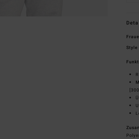
Deta
Fraue
Style
Funk
R
M
[30
Ü
U
L
Zusa
Polye