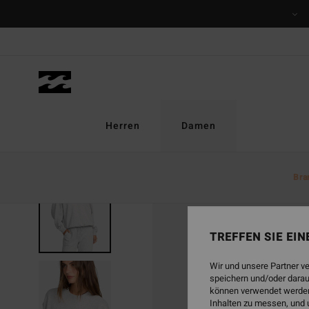
Direkt
zur
Produktinformation
springen
Herren
Damen
Bra
TREFFEN SIE EI
Wir und unsere Partner v
speichern und/oder darau
können verwendet werden,
Inhalten zu messen, und 