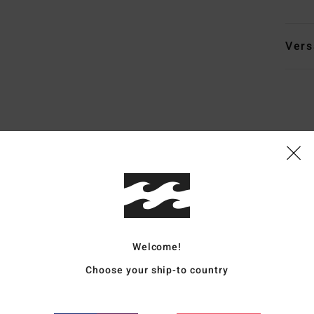
Vers
Durchschnittliche Bewertung
5.0
/5
Welcome!
basierend auf
5 verifizierten Bewertungen
seit Dezember 2025
80% unserer Kunden empfehlen dieses Produkt
Choose your ship-to country
is-Leistungs-Verhältnis
Größe
Materi
4.8
5.0