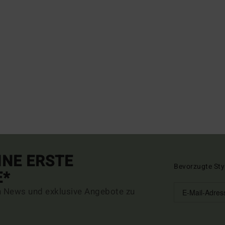
INE ERSTE
Bevorzugte Sty
E*
n News und exklusive Angebote zu