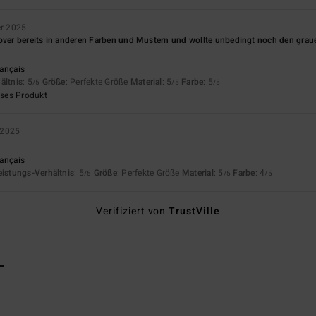
r 2025
lover bereits in anderen Farben und Mustern und wollte unbedingt noch den grau
rançais
ältnis
: 5
Größe
: Perfekte Größe
Material
: 5
Farbe
: 5
/5
/5
/5
eses Produkt
 2025
rançais
eistungs-Verhältnis
: 5
Größe
: Perfekte Größe
Material
: 5
Farbe
: 4
/5
/5
/5
Verifiziert von
TrustVille
L