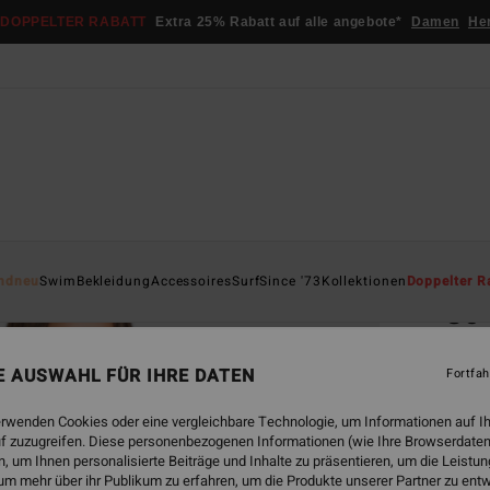
DOPPELTER RABATT
Extra 25% Rabatt auf alle angebote*
Damen
He
Startsei
ndneu
Swim
Bekleidung
Accessoires
Surf
Since '73
Kollektionen
Doppelter R
So 
Fraue
NE AUSWAHL FÜR IHRE DATEN
Fortfah
5.0
€ 59,
erwenden Cookies oder eine vergleichbare Technologie, um Informationen auf I
€ 2
f zuzugreifen. Diese personenbezogenen Informationen (wie Ihre Browserdaten
 um Ihnen personalisierte Beiträge und Inhalte zu präsentieren, um die Leist
SALE
um mehr über ihr Publikum zu erfahren, um die Produkte unserer Partner zu ent