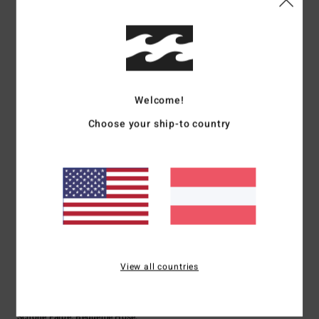
Komfort
Preis-Leistungs-Verhältnis
5.0
4.3
Größe
Material
4.5
Welcome!
Zu klein
Zu groß
Choose your ship-to country
Farbe
5.0
5
/5
View all countries
Nadja
14. Mai 2026
Verifizierter Kauf
Schöne Farbe. Bequeme Hose.