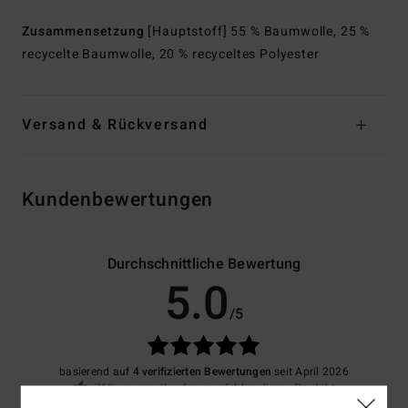
Zusammensetzung
[Hauptstoff] 55 % Baumwolle, 25 %
recycelte Baumwolle, 20 % recyceltes Polyester
Versand & Rückversand
Kundenbewertungen
Durchschnittliche Bewertung
5.0
/5
basierend auf
4 verifizierten Bewertungen
seit April 2026
75% unserer Kunden empfehlen dieses Produkt