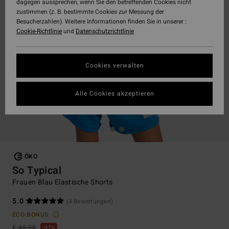
dagegen aussprechen, wenn Sie den betreffenden Cookies nicht
zustimmen (z. B. bestimmte Cookies zur Messung der
Besucherzahlen). Weitere Informationen finden Sie in unserer :
Cookie-Richtlinie
und
Datenschutzrichtlinie
Cookies verwalten
Alle Cookies akzeptieren
ÖKO
So Typical
Frauen Blau Elastische Shorts
5.0
(4 Bewertungen)
ECO-BONUS
€ 45,95
47%