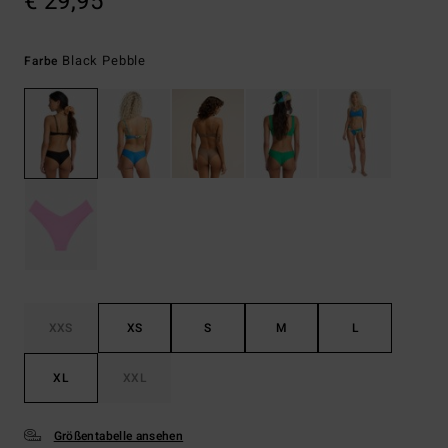
€ 29,95
Black Pebble
Farbe
XXS
XS
S
M
L
XL
XXL
Größentabelle ansehen