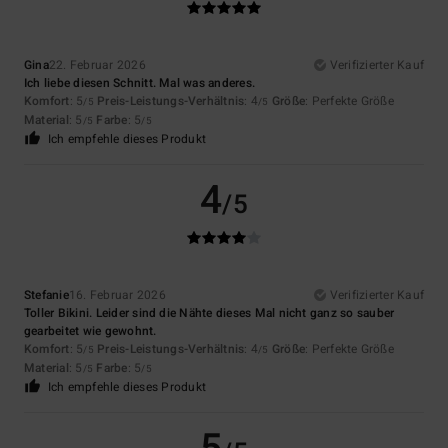
Gina
22. Februar 2026
Verifizierter Kauf
Ich liebe diesen Schnitt. Mal was anderes.
Komfort
: 5
Preis-Leistungs-Verhältnis
: 4
Größe
: Perfekte Größe
/5
/5
Material
: 5
Farbe
: 5
/5
/5
Ich empfehle dieses Produkt
4
/5
Stefanie
16. Februar 2026
Verifizierter Kauf
Toller Bikini. Leider sind die Nähte dieses Mal nicht ganz so sauber
gearbeitet wie gewohnt.
Komfort
: 5
Preis-Leistungs-Verhältnis
: 4
Größe
: Perfekte Größe
/5
/5
Material
: 5
Farbe
: 5
/5
/5
Ich empfehle dieses Produkt