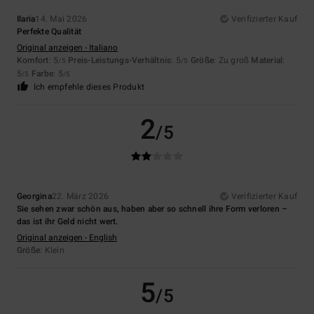
Ilaria
14. Mai 2026
Verifizierter Kauf
Perfekte Qualität
Original anzeigen - Italiano
Komfort
: 5
Preis-Leistungs-Verhältnis
: 5
Größe
: Zu groß
Material
:
/5
/5
5
Farbe
: 5
/5
/5
Ich empfehle dieses Produkt
2
/5
Georgina
22. März 2026
Verifizierter Kauf
Sie sehen zwar schön aus, haben aber so schnell ihre Form verloren –
das ist ihr Geld nicht wert.
Original anzeigen - English
Größe
: Klein
5
/5