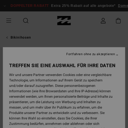
Direkt
DOPPELTER RABATT
Extra 25% Rabatt auf alle angebote*
Damen
H
zur
Produktinformation
springen
Bikinihosen
Fortfahren ohne zu akzeptieren
TREFFEN SIE EINE AUSWAHL FÜR IHRE DATEN
Wir und unsere Partner verwenden Cookies oder eine vergleichbare
Technologie, um Informationen auf Ihrem Gerät zu speichern
und/oder darauf zuzugreifen. Diese personenbezogenen
Informationen (wie Ihre Browserdaten und Ihre IP-Adresse) können
verwendet werden, um Ihnen personalisierte Beiträge und Inhalte zu
präsentieren, um die Leistung von Werbung und Inhalten zu
messen, und um mehr über ihr Publikum zu erfahren, um die
Produkte unserer Partner zu entwickeln und zu verbessern. Sie
können Ihre Wahl so einstellen, dass Sie Cookies, die Ihrer
Zustimmung bedürfen, annehmen oder ablehnen oder sich