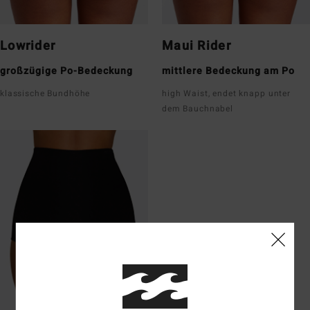
Lowrider
Maui Rider
großzügige Po-Bedeckung
mittlere Bedeckung am Po
klassische Bundhöhe
high Waist, endet knapp unter
dem Bauchnabel