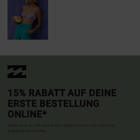
15% RABATT AUF DEINE
ERSTE BESTELLUNG
ONLINE*
Melde dich an, um immer die neuesten News und exklusive
Angebote zu erhalten.