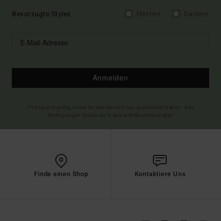
Bevorzugte Styles
Herren
Damen
Anmelden
(*) Angebot gültig online für alle, die sich neu angemeldet haben - Alle
Bedingungen findest du in deiner Willkommens-Mail
Finde einen Shop
Kontaktiere Uns