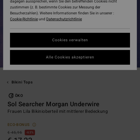
dagegen aussprechen, wenn Sie den betreffenden Cookies nicht
zustimmen (z. B. bestimmte Cookies zur Messung der
Besucherzahlen). Weitere Informationen finden Sie in unserer :
Cookie-Richtlinie
und
Datenschutzrichtlinie
Cookies verwalten
Alle Cookies akzeptieren
Bikini Tops
ÖKO
Sol Searcher Morgan Underwire
Frauen Lila Bikinioberteil mit mittlerer Bedeckung
ECO-BONUS
€ 45,95
63%