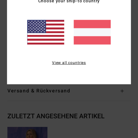
Choose your ship-to country
Träger:
Verstellbare Ring- und Schieberiemen
Bedeckung:
mittlere Bedeckung
Verschluss:
S-Haken in der Mitte hinten
Bedeckung:
Mittlere Bedeckung
Logo:
Gesticktes Logo
Andere Features:
Ring-Detail an den Trägern
Zusammensetzung
[Hauptstoff] 86 % recyceltes
View all countries
Polyamid, 14 % Elastan
Versand & Rückversand
ZULETZT ANGESEHENE ARTIKEL