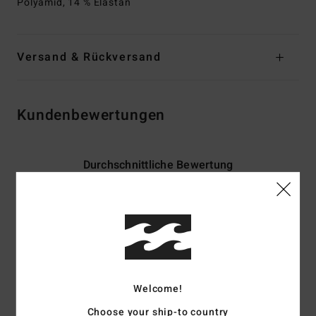
Polyamid, 14 % Elastan
Versand & Rückversand
Kundenbewertungen
Durchschnittliche Bewertung
4.0
/5
basierend auf
2 verifizierten Bewertungen
seit Februar 2026
50% unserer Kunden empfehlen dieses Produkt
Welcome!
Komfort
Preis-Leistungs-Verhältnis
5.0
5.0
Choose your ship-to country