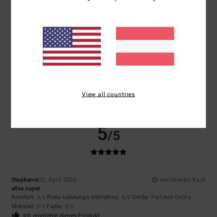
Größe
Material
5.0
Zu klein
Zu groß
Farbe
5.0
View all countries
5
/5
Stephanie
22. April 2026
Verifizierter Kauf
alles super
Komfort
: 5
Preis-Leistungs-Verhältnis
: 5
Größe
: Perfekte Größe
/5
/5
Material
: 5
Farbe
: 5
/5
/5
Ich empfehle dieses Produkt