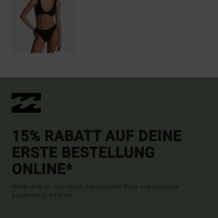
15% RABATT AUF DEINE
ERSTE BESTELLUNG
ONLINE*
Melde dich an, um immer die neuesten News und exklusive
Angebote zu erhalten.