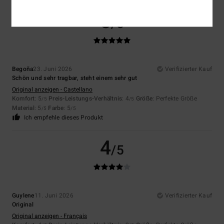
5
/5
Begoña
23. Juni 2026
Verifizierter Kauf
Schön und sehr tragbar, steht einem sehr gut
Original anzeigen - Castellano
Komfort
: 5
Preis-Leistungs-Verhältnis
: 4
Größe
: Perfekte Größe
/5
/5
Material
: 5
Farbe
: 5
/5
/5
Ich empfehle dieses Produkt
4
/5
Guylene
11. Juni 2026
Verifizierter Kauf
Original
Original anzeigen - Français