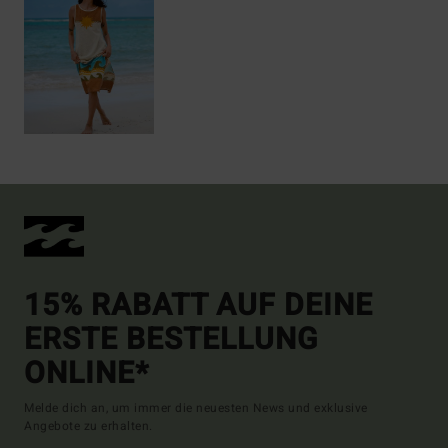
15% RABATT AUF DEINE
ERSTE BESTELLUNG
ONLINE*
Melde dich an, um immer die neuesten News und exklusive
Angebote zu erhalten.