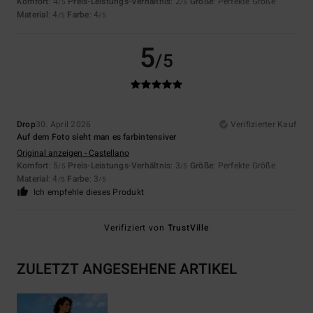
Komfort
: 4
Preis-Leistungs-Verhältnis
: 2
Größe
: Perfekte Größe
/5
/5
Material
: 4
Farbe
: 4
/5
/5
5
/5
Drop
30. April 2026
Verifizierter Kauf
Auf dem Foto sieht man es farbintensiver
Original anzeigen - Castellano
Komfort
: 5
Preis-Leistungs-Verhältnis
: 3
Größe
: Perfekte Größe
/5
/5
Material
: 4
Farbe
: 3
/5
/5
Ich empfehle dieses Produkt
Verifiziert von
TrustVille
ZULETZT ANGESEHENE ARTIKEL