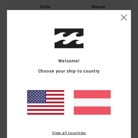
Größe
Material
4.5
Zu klein
Zu groß
Farbe
4.3
Welcome!
5
Choose your ship-to country
/5
Linda
4. Juli 2026
Verifizierter Kauf
Es ist fantastisch, mal etwas anderes und passt einfach perfekt
Original anzeigen - English
Komfort
: 5
Preis-Leistungs-Verhältnis
: 5
Größe
: Perfekte Größe
/5
/5
Material
: 5
Farbe
: 5
/5
/5
Ich empfehle dieses Produkt
View all countries