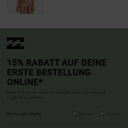
15% RABATT AUF DEINE
ERSTE BESTELLUNG
ONLINE*
Melde dich an, um immer die neuesten News und exklusive
Angebote zu erhalten.
Bevorzugte Styles
Herren
Damen