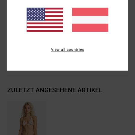
werden
Verschluss:
Spaghettiträger zum Knoten hinten
Gesticktes Logo
Zusammensetzung
[Hauptstoff] 78% recyceltem Nylon
(Polyamid), 22% Elastan
View all countries
Versand & Rückversand
ZULETZT ANGESEHENE ARTIKEL