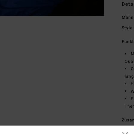
Deta
Männe
Style
Funk
M
Qual
O
läng
H
W
F
Ther
Zusa