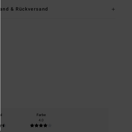
and & Rückversand
al
Farbe
4.0