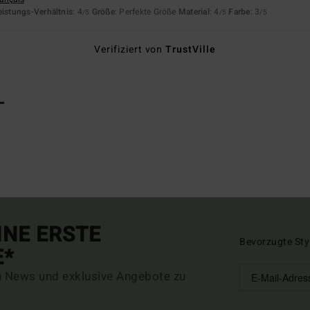
eistungs-Verhältnis
: 4
Größe
: Perfekte Größe
Material
: 4
Farbe
: 3
/5
/5
/5
Verifiziert von
TrustVille
L
INE ERSTE
Bevorzugte Sty
E*
n News und exklusive Angebote zu