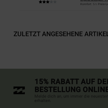
Komfort
: 5
Preis-L
/5
ZULETZT ANGESEHENE ARTIKE
15% RABATT AUF DE
BESTELLUNG ONLIN
Melde dich an, um immer die neueste
erhalten.