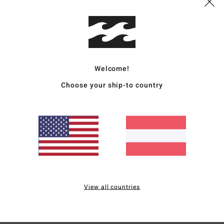
Vers
Welcome!
Choose your ship-to country
Durchschnittliche Bewertung
4.5
/5
basierend auf
4 verifizierten Bewertungen
seit Dezember 2025
50% unserer Kunden empfehlen dieses Produkt
View all countries
is-Leistungs-Verhältnis
Größe
Materi
4.3
4.7
Zu klein
Zu groß