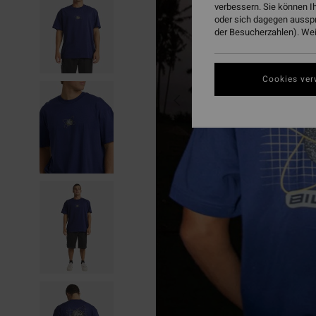
verbessern. Sie können I
oder sich dagegen aussp
der Besucherzahlen). Weit
Cookies ver