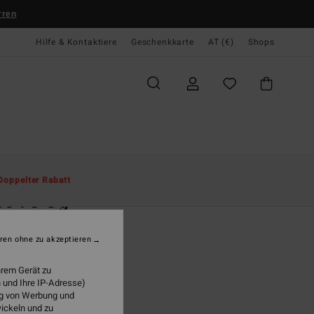
rren
Hilfe & Kontaktiere
Geschenkkarte
AT (€)
Shops
te
Herren
Bekleidung
T-Shirts
Doppelter Rabatt
ec 73 Og
 Lila T-Shirt
ren ohne zu akzeptieren
(4 Bewertungen)
5,95
hrem Gerät zu
 und Ihre IP-Adresse)
LTER RABATT EXTRA 25%
ung von Werbung und
wickeln und zu