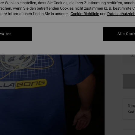
hre Wahl so einstellen, dass Sie Cookies, die Ihrer Zustimmung bedürfen, ann
Farbe
rechen, wenn Sie den betreffenden Cookies nicht zustimmen (z. B. bestimmte 
ere Informationen finden Sie in unserer :
Cookie-Richtlinie
und
Datenschutzricht
walten
Alle Cook
S
Dies
Kauf