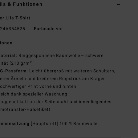
ils & Funktionen
r Lila T-Shirt
24A354525
Farbcode
vni
tionen
aterial:
Ringgesponnene Baumwolle – schwere
ität [210 g/m²]
G-Passform:
Leicht übergroß mit weiteren Schultern,
eren Ärmeln und breiterem Rippstrick am Kragen
ochwertiger Print vorne und hinten
eich dank spezieller Waschung
laggenetikett an der Seitennaht und innenliegendes
motransfer-Halsetikett
mmensetzung
[Hauptstoff] 100 % Baumwolle