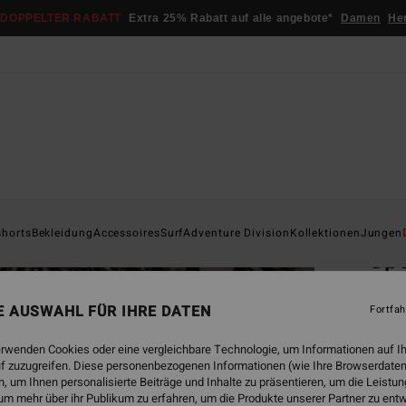
DOPPELTER RABATT
Extra 25% Rabatt auf alle angebote*
Damen
He
Startsei
shorts
Bekleidung
Accessoires
Surf
Adventure Division
Kollektionen
Jungen
Sp
Männer
NE AUSWAHL FÜR IHRE DATEN
Fortfah
4.5
€ 3
erwenden Cookies oder eine vergleichbare Technologie, um Informationen auf I
f zuzugreifen. Diese personenbezogenen Informationen (wie Ihre Browserdaten
DOPPE
 um Ihnen personalisierte Beiträge und Inhalte zu präsentieren, um die Leist
um mehr über ihr Publikum zu erfahren, um die Produkte unserer Partner zu ent