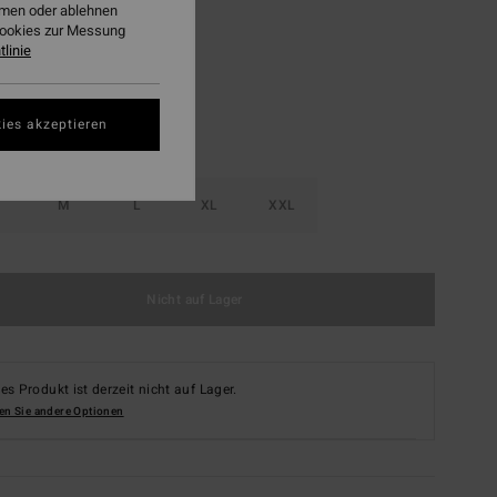
ehmen oder ablehnen
Vintage Indigo
Cookies zur Messung
linie
ies akzeptieren
M
L
XL
XXL
Nicht auf Lager
es Produkt ist derzeit nicht auf Lager.
en Sie andere Optionen