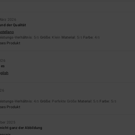
März 2026
nd der Qualität
astellano
eistungs-Verhältnis
: 5
Größe
: Klein
Material
: 5
Farbe
: 4
/5
/5
/5
eses Produkt
026
 es
nglish
026
eistungs-Verhältnis
: 4
Größe
: Perfekte Größe
Material
: 5
Farbe
: 5
/5
/5
/5
eses Produkt
ber 2025
 nicht ganz der Abbildung
rançais