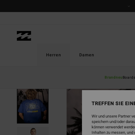
Direkt
zur
Produktinformation
springen
Herren
Damen
Brandneu
Board
AUSVERKAUFT
TREFFEN SIE EI
Wir und unsere Partner v
speichern und/oder darau
können verwendet werden,
Inhalten zu messen, und 