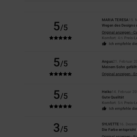
MARIA TERESA
15. 
5
/5
Wegen des Designs u
Original anzeigen - C
Komfort
: 4
Preis-L
/5
Ich empfehle di
5
/5
Angus
21. Februar 2
Meinem Sohn gefällt
Original anzeigen - E
5
Heiko
14. Februar 2
/5
Gute Qualität
Komfort
: 5
Preis-L
/5
Ich empfehle di
3
SYLVETTE
16. Dezem
/5
Die Farbe entspricht
Original anzeigen - F