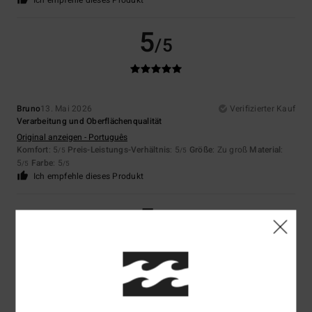
Ich empfehle dieses Produkt
5
/5
Bruno
13. Mai 2026
Verifizierter Kauf
Verarbeitung und Oberflächenqualität
Original anzeigen - Português
Komfort
: 5
Preis-Leistungs-Verhältnis
: 5
Größe
: Zu groß
Material
:
/5
/5
5
Farbe
: 5
/5
/5
Ich empfehle dieses Produkt
5
/5
Bela
1. Mai 2026
Verifizierter Kauf
Auch top
Komfort
: 5
Preis-Leistungs-Verhältnis
: 5
Größe
: Perfekte Größe
/5
/5