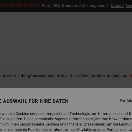
DOPPELTER RABATT
Extra 25% Rabatt auf alle angebote*
Damen
He
Startsei
shorts
Bekleidung
Accessoires
Surf
Adventure Division
Kollektionen
Jungen
St
Junge
NE AUSWAHL FÜR IHRE DATEN
Fortfah
€ 2
erwenden Cookies oder eine vergleichbare Technologie, um Informationen auf I
DOPPE
f zuzugreifen. Diese personenbezogenen Informationen (wie Ihre Browserdaten
 um Ihnen personalisierte Beiträge und Inhalte zu präsentieren, um die Leist
um mehr über ihr Publikum zu erfahren, um die Produkte unserer Partner zu ent
Farbe