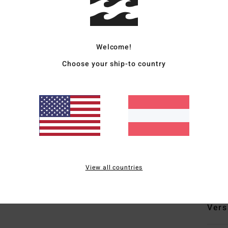
Jung
Style
Welcome!
Funk
Choose your ship-to country
S
D
S
V
B
G
View all countries
Zusa
Vers