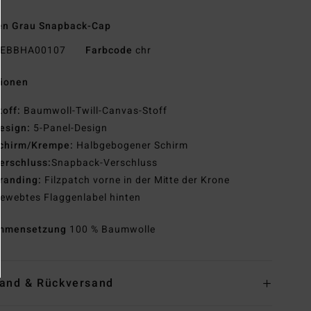
en Grau Snapback-Cap
EBBHA00107
Farbcode
chr
tionen
toff:
Baumwoll-Twill-Canvas-Stoff
esign:
5-Panel-Design
chirm/Krempe:
Halbgebogener Schirm
erschluss:
Snapback-Verschluss
randing:
Filzpatch vorne in der Mitte der Krone
ewebtes Flaggenlabel hinten
mmensetzung
100 % Baumwolle
and & Rückversand