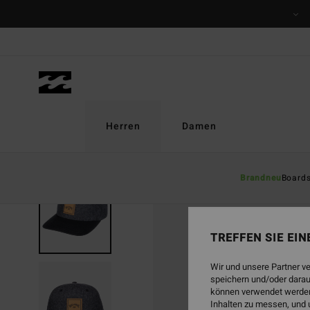
Direkt
zur
Produktinformation
springen
Herren
Damen
Brandneu
Board
AUSVERKAUFT
TREFFEN SIE EI
Wir und unsere Partner v
speichern und/oder darau
können verwendet werden,
Inhalten zu messen, und 