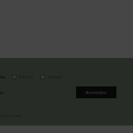
les
Herren
Damen
Anmelden
illkommens-Mail