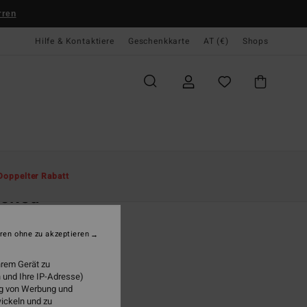
rren
Hilfe & Kontaktiere
Geschenkkarte
AT (€)
Shops
te
Herren
Jungen
Caps
Doppelter Rabatt
acked
n Grau Snapback-Cap
ren ohne zu akzeptieren
5,95
hrem Gerät zu
LTER RABATT EXTRA 25%
 und Ihre IP-Adresse)
ung von Werbung und
wickeln und zu
Charcoal