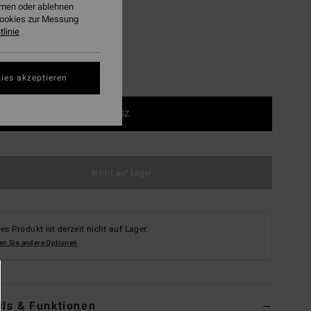
ehmen oder ablehnen
Cookies zur Messung
linie
ies akzeptieren
1SZ
Nicht auf Lager
es Produkt ist derzeit nicht auf Lager.
en Sie andere Optionen
ils & Funktionen