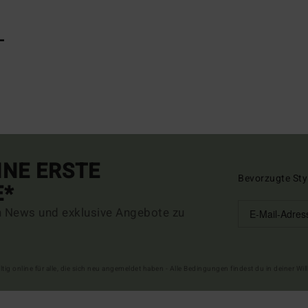
L
INE ERSTE
Bevorzugte Sty
E*
n News und exklusive Angebote zu
ltig online für alle, die sich neu angemeldet haben - Alle Bedingungen findest du in deiner W