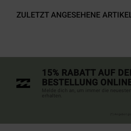
ZULETZT ANGESEHENE ARTIKE
15% RABATT AUF DE
BESTELLUNG ONLIN
Melde dich an, um immer die neueste
erhalten.
(*) Angebot gü