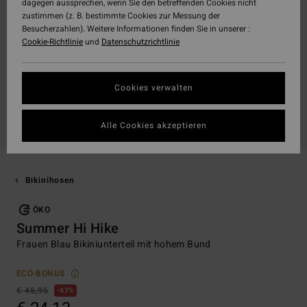
dagegen aussprechen, wenn Sie den betreffenden Cookies nicht
zustimmen (z. B. bestimmte Cookies zur Messung der
Besucherzahlen). Weitere Informationen finden Sie in unserer :
Cookie-Richtlinie
und
Datenschutzrichtlinie
Cookies verwalten
Alle Cookies akzeptieren
Bikinihosen
ÖKO
Summer Hi Hike
Frauen Blau Bikiniunterteil mit hohem Bund
ECO-BONUS
€ 45,95
47%