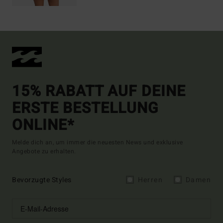
15% RABATT AUF DEINE
ERSTE BESTELLUNG
ONLINE*
Melde dich an, um immer die neuesten News und exklusive
Angebote zu erhalten.
Bevorzugte Styles
Herren
Damen