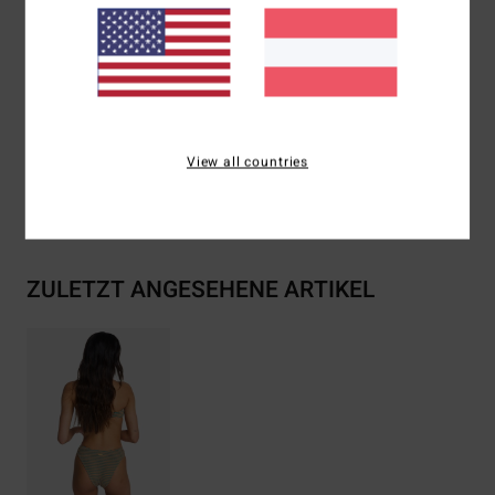
Ringe an den Seitennähten
Metalllogo hinten mittig
Zusammensetzung
[Hauptstoff] 70% recyceltes
Polyester, 22% Polyester, 8% Elastan
View all countries
Versand & Rückversand
ZULETZT ANGESEHENE ARTIKEL