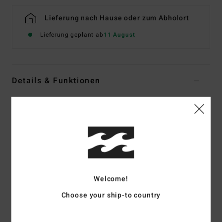
Lieferung nach Hause oder zum Abholort
Lieferung geplant ab
11 August
Details & Funktionen
Frauen Blau Bikiniunterteil mit hohem Bund
Style
24O281605
Farbcode
ybb
Funktionen
Stoff:
Mischgewebe aus recyceltem Polyester, Polyester
und Elastan
Welcome!
Ring-Detail vorne
Choose your ship-to country
Mittlere Bedeckung des Pos
Kann hoch oder tief auf der Hüfte getragen werden