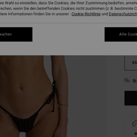
hre Wahl so einstellen, dass Sie Cookies, die Ihrer Zustimmung bedürfen, ann
rechen, wenn Sie den betreffenden Cookies nicht zustimmen (z. B. bestimmte 
Farbe
ere Informationen finden Sie in unserer :
Cookie-Richtlinie
und
Datenschutzricht
walten
Alle Cook
XS
Gr