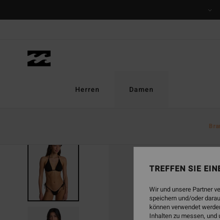
Direkt
zur
Produktinformation
springen
Herren
Damen
Bra
TREFFEN SIE EI
Wir und unsere Partner v
speichern und/oder darau
können verwendet werden,
Inhalten zu messen, und 