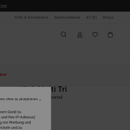
rren
Hilfe & Kontaktiere
Geschenkkarte
AT (€)
Shops
te
Damen
Swim
Bikini Tops
abat
O
mer High Multi Tri
 Schwarz Triangle-Bikinioberteil
ren ohne zu akzeptieren
(5 Bewertungen)
hrem Gerät zu
ONUS
 und Ihre IP-Adresse)
5,95
ung von Werbung und
wickeln und zu