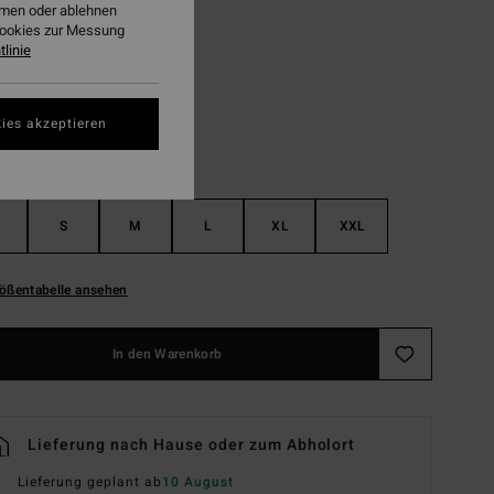
ehmen oder ablehnen
Cookies zur Messung
Black Pebble
linie
ies akzeptieren
S
M
L
XL
XXL
ößentabelle ansehen
In den Warenkorb
Lieferung nach Hause oder zum Abholort
Lieferung geplant ab
10 August