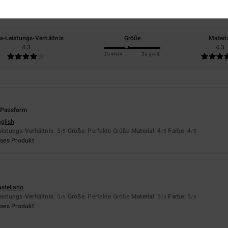
basierend auf
5 verifizierten Bewertungen
seit März 2026
100% unserer Kunden empfehlen dieses Produkt
is-Leistungs-Verhältnis
Größe
Materi
4.3
4.3
Zu klein
Zu groß
e Passform
nglish
eistungs-Verhältnis
: 3
Größe
: Perfekte Größe
Material
: 4
Farbe
: 4
/5
/5
/5
eses Produkt
astellano
eistungs-Verhältnis
: 5
Größe
: Perfekte Größe
Material
: 5
Farbe
: 5
/5
/5
/5
eses Produkt