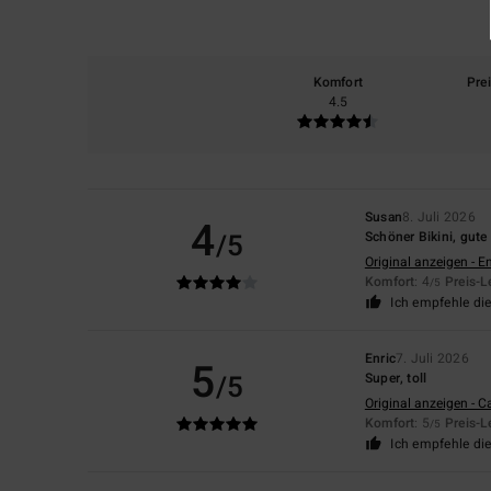
Komfort
Pre
4.5
Susan
8. Juli 2026
4
/5
Schöner Bikini, gut
Original anzeigen - E
Komfort
: 4
Preis-L
/5
Ich empfehle di
Enric
7. Juli 2026
5
/5
Super, toll
Original anzeigen - C
Komfort
: 5
Preis-L
/5
Ich empfehle di