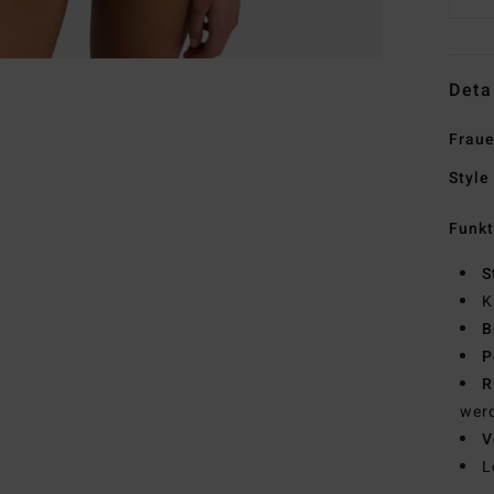
Deta
Fraue
Style
Funk
S
K
B
P
R
wer
V
L