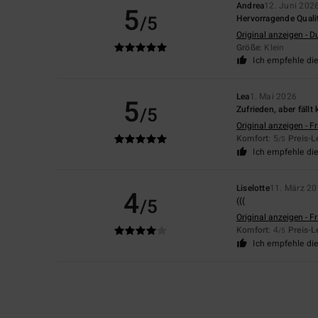
Andrea
12. Juni 202
5
/5
Hervorragende Quali
Original anzeigen - D
Größe
: Klein
Ich empfehle di
Lea
1. Mai 2026
5
/5
Zufrieden, aber fällt 
Original anzeigen - F
Komfort
: 5
Preis-L
/5
Ich empfehle di
Liselotte
11. März 2
4
/5
(((
Original anzeigen - F
Komfort
: 4
Preis-L
/5
Ich empfehle di