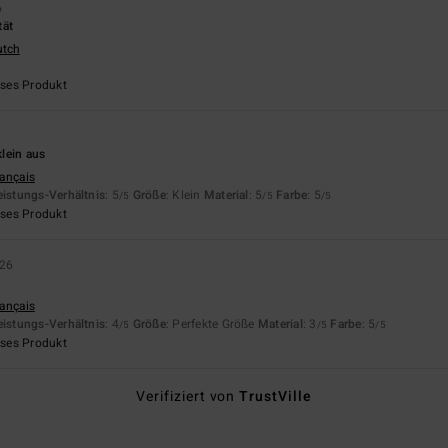
6
tät
utch
eses Produkt
klein aus
rançais
eistungs-Verhältnis
: 5
Größe
: Klein
Material
: 5
Farbe
: 5
/5
/5
/5
eses Produkt
026
rançais
eistungs-Verhältnis
: 4
Größe
: Perfekte Größe
Material
: 3
Farbe
: 5
/5
/5
/5
eses Produkt
Verifiziert von
TrustVille