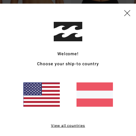
Plunge
Bandeau
B
klassische Bedeckung
klassische Bedeckung
k
perfekt für eine kleinere
perfekt für eine
pe
Oberweite
kleinere/mittelgroße
O
Welcome!
Oberweite
Choose your ship-to country
Durchschnittliche Bewertung
4.6
/5
View all countries