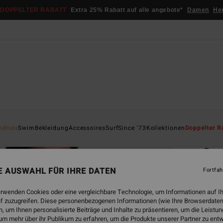
DOPPELTER RABATT
Extra 25% Rabatt auf alle angebote*
Damen
He
Startsei
ndneu
Swim
Bekleidung
Accessoires
Surf
Since '73
Kollektionen
Doppelter R
ÖK
Sum
Frauen
NE AUSWAHL FÜR IHRE DATEN
Fortfah
4.6
erwenden Cookies oder eine vergleichbare Technologie, um Informationen auf I
ECO-B
f zuzugreifen. Diese personenbezogenen Informationen (wie Ihre Browserdaten
€ 3
 um Ihnen personalisierte Beiträge und Inhalte zu präsentieren, um die Leist
um mehr über ihr Publikum zu erfahren, um die Produkte unserer Partner zu ent