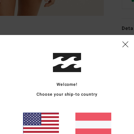
Deta
Frau
Style
Funk
S
Welcome!
B
H
Choose your ship-to country
U
V
V
T
G