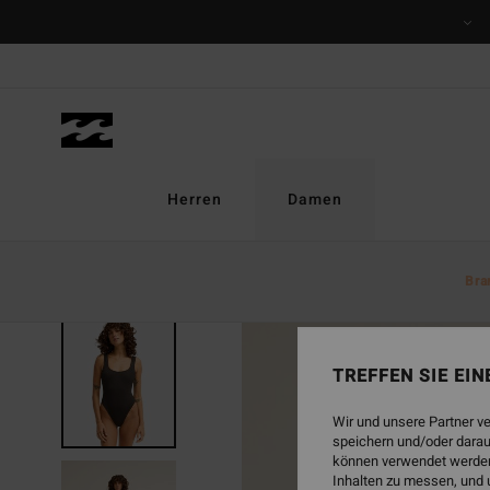
Direkt
zur
Produktinformation
springen
Herren
Damen
Bra
BRANDNEU
TREFFEN SIE EI
Wir und unsere Partner v
speichern und/oder darau
können verwendet werden,
Inhalten zu messen, und 