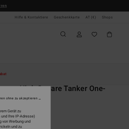
rren
Hilfe & Kontaktiere
Geschenkkarte
AT (€)
Shops
te
Damen
Swim
Badeanzüge
abat
O
mer High Square Tanker One-
ece
ren ohne zu akzeptieren
n Schwarz Badeanzug
hrem Gerät zu
 und Ihre IP-Adresse)
ONUS
ung von Werbung und
9,95
wickeln und zu