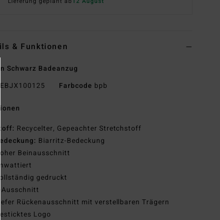
Lieferung geplant ab
12 August
ils & Funktionen
en Schwarz Badeanzug
EBJX100125
Farbcode
bpb
tionen
toff:
Recycelter, Gepeachter Stretchstoff
edeckung:
Biarritz-Bedeckung
oher Beinausschnitt
nwattiert
ollständig gedruckt
-Ausschnitt
iefer Rückenausschnitt mit verstellbaren Trägern
esticktes Logo