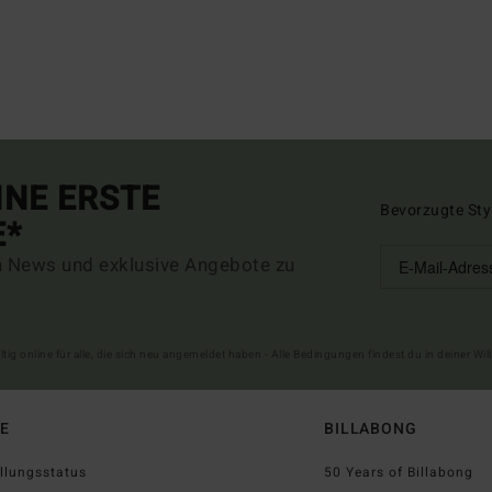
INE ERSTE
Bevorzugte Sty
E*
n News und exklusive Angebote zu
ltig online für alle, die sich neu angemeldet haben - Alle Bedingungen findest du in deiner W
FE
BILLABONG
llungsstatus
50 Years of Billabong