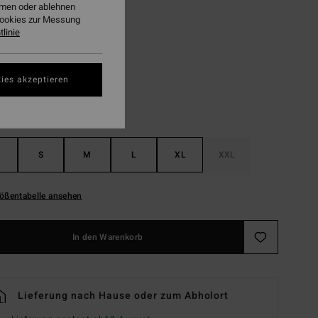
ehmen oder ablehnen
Cookies zur Messung
linie
Black Pebble
ies akzeptieren
S
M
L
XL
XXL
ößentabelle ansehen
In den Warenkorb
Lieferung nach Hause oder zum Abholort