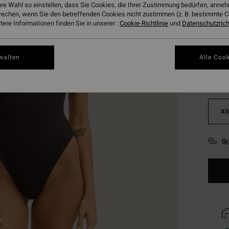
hre Wahl so einstellen, dass Sie Cookies, die Ihrer Zustimmung bedürfen, ann
rechen, wenn Sie den betreffenden Cookies nicht zustimmen (z. B. bestimmte 
ere Informationen finden Sie in unserer :
Cookie-Richtlinie
und
Datenschutzricht
Farbe
walten
Alle Cook
XS
Gr