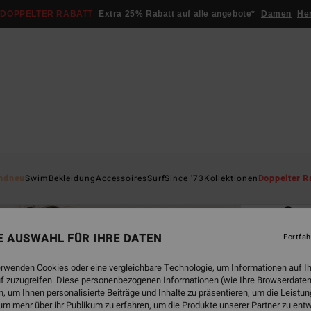
DOPPELTER RABATT
Extra 25% Rabatt auf alle angebote*
Damen
He
Startsei
ndneu
Swim
Bekleidung
Accessoires
Surf
Since '73
Kollektionen
Doppelter R
ÖK
Sum
Pi
NE AUSWAHL FÜR IHRE DATEN
Fortfah
Fraue
erwenden Cookies oder eine vergleichbare Technologie, um Informationen auf I
f zuzugreifen. Diese personenbezogenen Informationen (wie Ihre Browserdaten
ECO-B
 um Ihnen personalisierte Beiträge und Inhalte zu präsentieren, um die Leist
€ 7
um mehr über ihr Publikum zu erfahren, um die Produkte unserer Partner zu ent