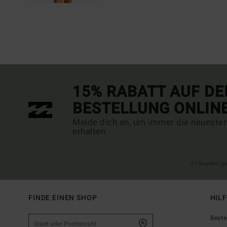
15% RABATT AUF DE
BESTELLUNG ONLIN
Melde dich an, um immer die neueste
erhalten.
(*) Angebot gü
FINDE EINEN SHOP
HIL
Beste