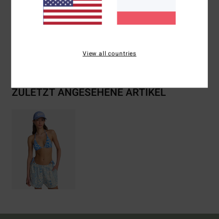
Zusammensetzung
[Hauptstoff] 60 % Baumwolle, 40 %
Viskose
Versand & Rückversand
View all countries
ZULETZT ANGESEHENE ARTIKEL