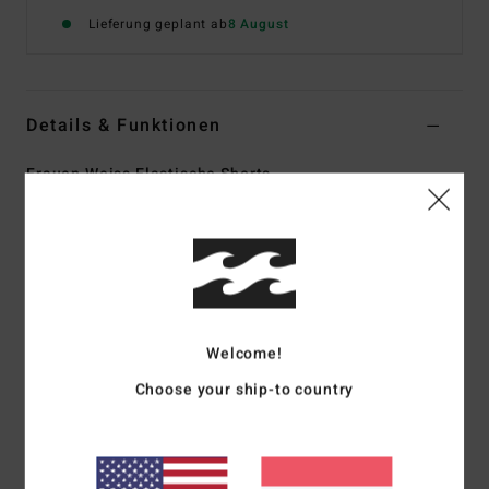
Lieferung geplant ab
8 August
Details & Funktionen
Frauen Weiss Elastische Shorts
Style
EBJNS00122
Farbcode
wcp
Funktionen
Strukturierte Baumwoll-Viskose-Mischung mit Allover-
Print
Welcome!
Passform:
Regular Fit
Choose your ship-to country
Elastische Taille
Seitliche Eingrifftaschen
Metalllogo