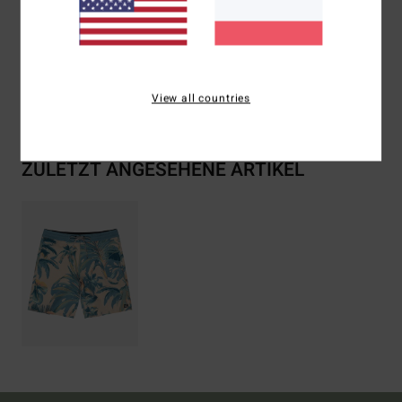
Zusammensetzung
[Hauptmaterial] 72 % recyceltes
Polyester / 20 % Baumwolle / 8 % Elasthan
Versand & Rückversand
View all countries
ZULETZT ANGESEHENE ARTIKEL