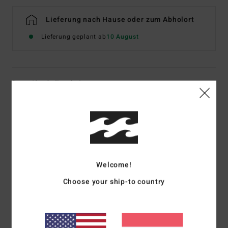
Lieferung nach Hause oder zum Abholort
Lieferung geplant ab
10 August
Details & Funktionen
Männer Blau Boardshorts
Style
BL000452
Farbcode
buh
Funktionen
Welcome!
Sublimationsdruck
Choose your ship-to country
Seitentaschen
Gewebtes Billabong Label-Branding
Feste Taille 44,5 cm Außennaht