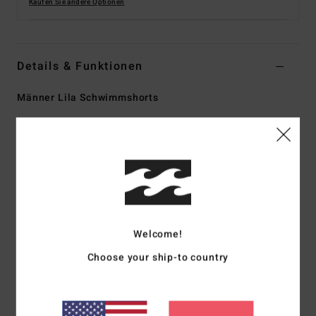
Kaufen Sie andere Optionen
Details & Funktionen
Männer Lila Schwimmshorts
Style
ABYJV00122
Farbcode
skw0
Funktionen
Kollektion:
„No Fixed Address"-Kollektion
Material:
Recycler mit 4-Way-Stretch aus recyceltem
Polyester
Welcome!
Ein Hochperformance-Stoff, der aus recycelten PET-
Plastikflaschen hergestellt wird
Choose your ship-to country
Beschichtung: Wasserabweisende Micro-Repel-
Beschichtung für wenig Gewicht und einen
schnelltrocknenden Stoff