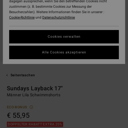
dagegen aussprechen, wenn Sie den betreffenden Cookies nicht
zustimmen (z. B. bestimmte Cookies zur Messung der
Besucherzahlen). Weitere Informationen finden Sie in unserer :
Cookie-Richtlinie
und
Datenschutzrichtlinie
Cookies verwalten
Alle Cookies akzeptieren
Seitentaschen
Sundays Layback 17"
Männer Lila Schwimmshorts
ECO-BONUS
€ 55,95
DOPPELTER RABATT EXTRA 25%