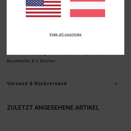
Passform:
Layback, ein Modern Fit
Taille/Bund:
Elastischer Bund mit Kordelzug
Verschluss:
Kordelzugverschluss
Außennaht:
43,2 cm Außennaht, kurze Länge
Taschen:
Seitentaschen
View all countries
Aufgesetzte Gesäßtaschen
Zusammensetzung
72 % recyceltes Polyester, 20 %
Baumwolle, 8 % Elastan
Versand & Rückversand
ZULETZT ANGESEHENE ARTIKEL