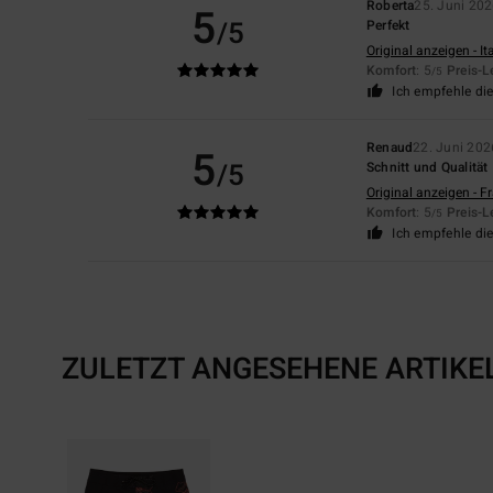
Roberta
25. Juni 20
5
/5
Perfekt
Original anzeigen - It
Komfort
: 5
Preis-L
/5
Ich empfehle di
Renaud
22. Juni 202
5
/5
Schnitt und Qualität
Original anzeigen - F
Komfort
: 5
Preis-L
/5
Ich empfehle di
ZULETZT ANGESEHENE ARTIKE