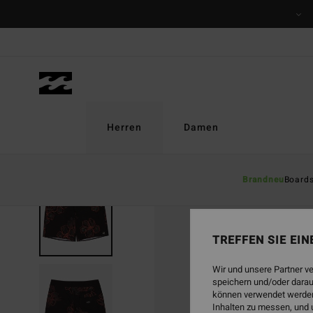
Direkt
zur
Produktinformation
springen
Herren
Damen
Brandneu
Board
TREFFEN SIE EI
Wir und unsere Partner v
speichern und/oder darau
können verwendet werden,
Inhalten zu messen, und 