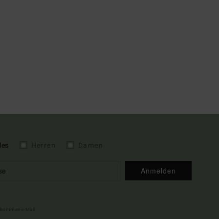
les
Herren
Damen
Anmelden
illkommens-Mail