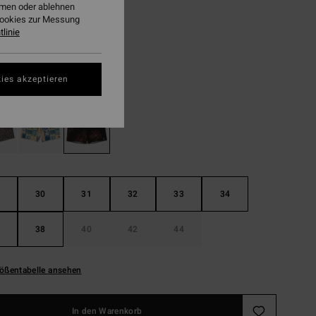
1,48
ehmen oder ablehnen
Cookies zur Messung
linie
LTER RABATT EXTRA 25%
Black
ies akzeptieren
30
31
32
33
34
38
40
42
44
ößentabelle ansehen
In den Warenkorb