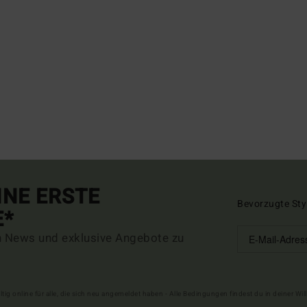
INE ERSTE
Bevorzugte Sty
E*
n News und exklusive Angebote zu
ltig online für alle, die sich neu angemeldet haben - Alle Bedingungen findest du in deiner W