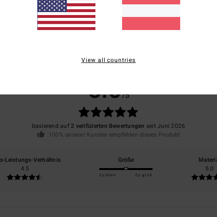
View all countries
Durchschnittliche Bewertung
5.0
/5
basierend auf
2 verifizierten Bewertungen
seit Juni 2026
100% unserer Kunden empfehlen dieses Produkt
is-Leistungs-Verhältnis
Größe
Materi
4.5
5.0
Zu klein
Zu groß