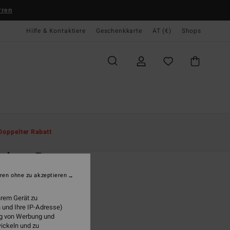
rren
Hilfe & Kontaktiere
Geschenkkarte
AT (€)
Shops
te
Herren
Boardshorts
Lo Tides
Doppelter Rabatt
O
ndays Pro
r Schwarz Boardshorts
ren ohne zu akzeptieren
(2 Bewertungen)
hrem Gerät zu
ONUS
 und Ihre IP-Adresse)
ung von Werbung und
95
47%
wickeln und zu