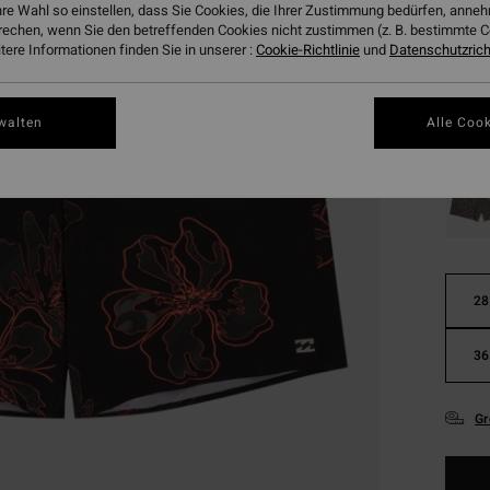
€ 3
hre Wahl so einstellen, dass Sie Cookies, die Ihrer Zustimmung bedürfen, ann
rechen, wenn Sie den betreffenden Cookies nicht zustimmen (z. B. bestimmte 
SALE
ere Informationen finden Sie in unserer :
Cookie-Richtlinie
und
Datenschutzricht
DOPPE
Farbe
walten
Alle Cook
28
36
Gr