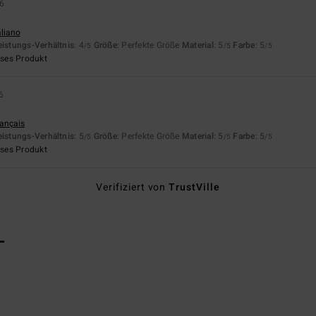
26
aliano
eistungs-Verhältnis
: 4
Größe
: Perfekte Größe
Material
: 5
Farbe
: 5
/5
/5
/5
eses Produkt
6
rançais
eistungs-Verhältnis
: 5
Größe
: Perfekte Größe
Material
: 5
Farbe
: 5
/5
/5
/5
eses Produkt
Verifiziert von
TrustVille
L