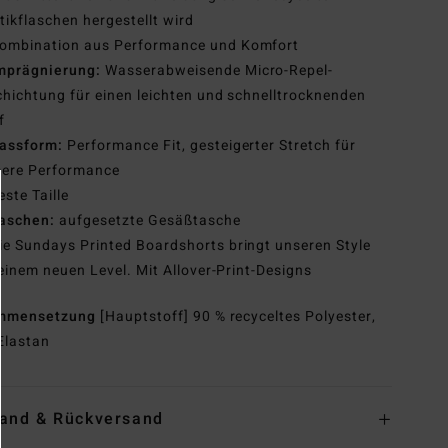
tikflaschen hergestellt wird
ombination aus Performance und Komfort
mprägnierung:
Wasserabweisende Micro-Repel-
hichtung für einen leichten und schnelltrocknenden
f
assform:
Performance Fit, gesteigerter Stretch für
sere Performance
este Taille
aschen:
aufgesetzte Gesäßtasche
ie Sundays Printed Boardshorts bringt unseren Style
einem neuen Level. Mit Allover-Print-Designs
mmensetzung
[Hauptstoff] 90 % recyceltes Polyester,
Elastan
and & Rückversand