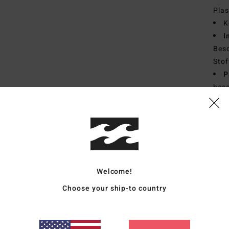
Plas
K
I
Besc
Stof
P
bes
F
T
D
auf 
Zusa
Welcome!
10 % 
Choose your ship-to country
Vers