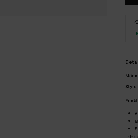
Deta
Männe
Style
Funk
A
M
E
der 