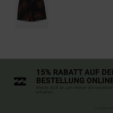
15% RABATT AUF DE
BESTELLUNG ONLIN
Melde dich an, um immer die neueste
erhalten.
(*) Angebot gü