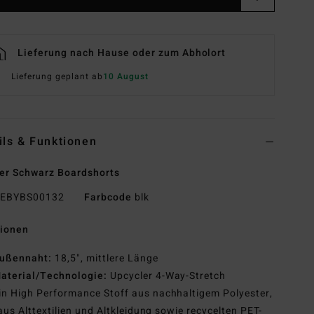
Lieferung nach Hause oder zum Abholort
Lieferung geplant ab
10 August
ils & Funktionen
r Schwarz Boardshorts
EBYBS00132
Farbcode
blk
tionen
ußennaht:
18,5", mittlere Länge
aterial/Technologie:
Upcycler 4-Way-Stretch
in High Performance Stoff aus nachhaltigem Polyester,
aus Alttextilien und Altkleidung sowie recycelten PET-