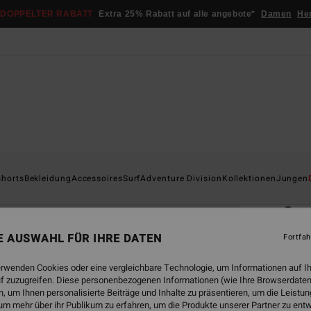
DOPPELTER RABATT
Extra 25% Rabatt auf alle angebote*
Damen
He
Startsei
shorts
Bekleidung
Accessoires
Surf
Adventure Division
Kollektionen
Jungen
ÖK
Su
Männe
NE AUSWAHL FÜR IHRE DATEN
Fortfah
5.0
erwenden Cookies oder eine vergleichbare Technologie, um Informationen auf I
ECO-B
f zuzugreifen. Diese personenbezogenen Informationen (wie Ihre Browserdaten
 um Ihnen personalisierte Beiträge und Inhalte zu präsentieren, um die Leist
€ 59,
um mehr über ihr Publikum zu erfahren, um die Produkte unserer Partner zu ent