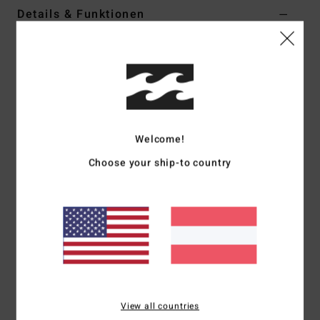
Details & Funktionen
Frauen Orange Bluse mit Ballonärmeln
Style
24B041510
Farbcode
apc
Funktionen
Kollektion:
„The Wave Haze" Kollektion
Welcome!
Material:
Popeline-Stoff aus Viskose
Choose your ship-to country
Passform:
Regular Fit
Kragen:
V-Ausschnitt Hals
Ärmel:
kurzärmlig
Verschluss:
Schnürung vorne
Logo:
Metallplakette
Zusammensetzung
100 % Viskose
View all countries