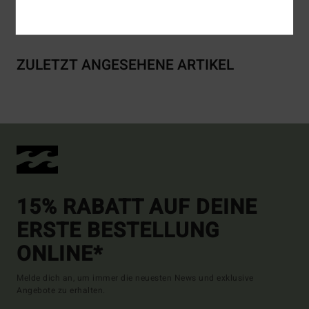
Versand & Rückversand
ZULETZT ANGESEHENE ARTIKEL
15% RABATT AUF DEINE
ERSTE BESTELLUNG
ONLINE*
Melde dich an, um immer die neuesten News und exklusive
Angebote zu erhalten.