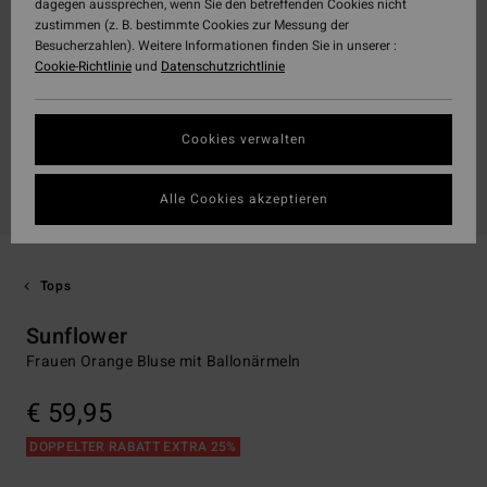
dagegen aussprechen, wenn Sie den betreffenden Cookies nicht
zustimmen (z. B. bestimmte Cookies zur Messung der
Besucherzahlen). Weitere Informationen finden Sie in unserer :
Cookie-Richtlinie
und
Datenschutzrichtlinie
Cookies verwalten
Alle Cookies akzeptieren
Tops
Sunflower
Frauen Orange Bluse mit Ballonärmeln
€ 59,95
DOPPELTER RABATT EXTRA 25%