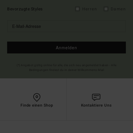
Bevorzugte Styles
Herren
Damen
Anmelden
(*) Angebot gültig online für alle, die sich neu angemeldet haben - Alle
Bedingungen findest du in deiner Willkommens-Mail
Finde einen Shop
Kontaktiere Uns