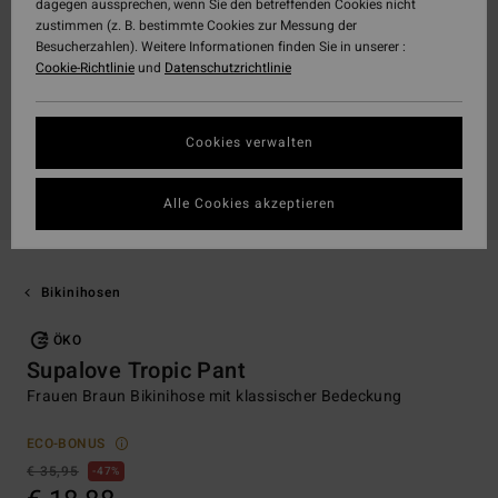
dagegen aussprechen, wenn Sie den betreffenden Cookies nicht
zustimmen (z. B. bestimmte Cookies zur Messung der
Besucherzahlen). Weitere Informationen finden Sie in unserer :
Cookie-Richtlinie
und
Datenschutzrichtlinie
Cookies verwalten
Alle Cookies akzeptieren
Bikinihosen
ÖKO
Supalove Tropic Pant
Frauen Braun Bikinihose mit klassischer Bedeckung
ECO-BONUS
€ 35,95
47%