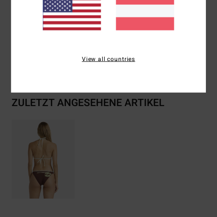
Zusammensetzung
[Hauptstoff] 78 % recyceltes Nylon,
22 % Elastan
View all countries
Versand & Rückversand
ZULETZT ANGESEHENE ARTIKEL