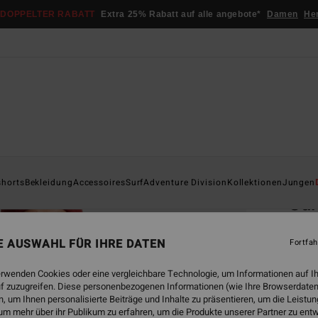
DOPPELTER RABATT
Extra 25% Rabatt auf alle angebote*
Damen
He
Startsei
shorts
Bekleidung
Accessoires
Surf
Adventure Division
Kollektionen
Jungen
Sur
Männe
NE AUSWAHL FÜR IHRE DATEN
Fortfah
5.0
€ 2
erwenden Cookies oder eine vergleichbare Technologie, um Informationen auf I
f zuzugreifen. Diese personenbezogenen Informationen (wie Ihre Browserdaten
DOPPE
 um Ihnen personalisierte Beiträge und Inhalte zu präsentieren, um die Leist
um mehr über ihr Publikum zu erfahren, um die Produkte unserer Partner zu ent