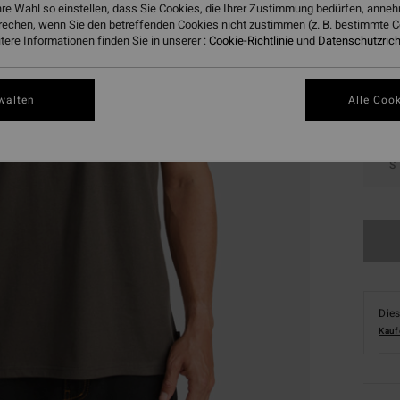
hre Wahl so einstellen, dass Sie Cookies, die Ihrer Zustimmung bedürfen, ann
Farbe
rechen, wenn Sie den betreffenden Cookies nicht zustimmen (z. B. bestimmte 
ere Informationen finden Sie in unserer :
Cookie-Richtlinie
und
Datenschutzricht
walten
Alle Cook
S
Dies
Kauf