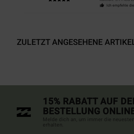
Ich empfehle di
ZULETZT ANGESEHENE ARTIKE
15% RABATT AUF DE
BESTELLUNG ONLIN
Melde dich an, um immer die neueste
erhalten.