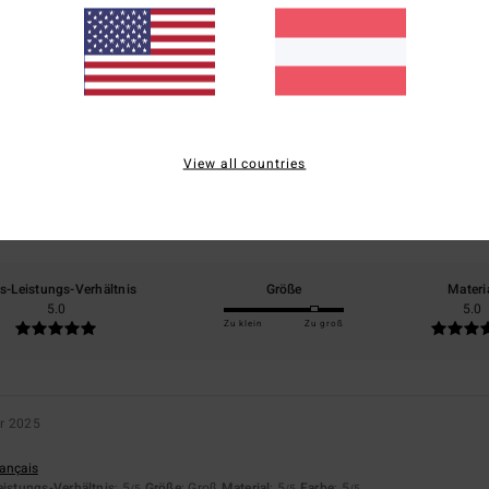
Durchschnittliche Bewertung
5.0
/5
View all countries
basierend auf
1 verifizierten Bewertungen
seit Dezember 2025
100% unserer Kunden empfehlen dieses Produkt
is-Leistungs-Verhältnis
Größe
Materi
5.0
5.0
Zu klein
Zu groß
r 2025
rançais
eistungs-Verhältnis
: 5
Größe
: Groß
Material
: 5
Farbe
: 5
/5
/5
/5