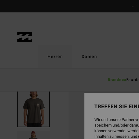
Direkt
zur
Produktinformation
springen
Herren
Damen
Brandneu
Board
AUSVERKAUFT
TREFFEN SIE EI
Wir und unsere Partner v
speichern und/oder darau
können verwendet werden,
Inhalten zu messen, und 