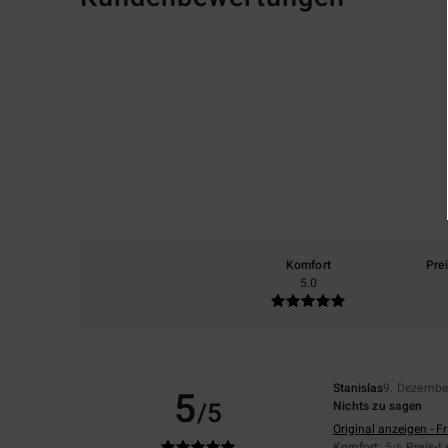
Komfort
Pre
5.0
Stanislas
9. Dezembe
5
/5
Nichts zu sagen
Original anzeigen - F
Komfort
: 5
Preis-L
/5