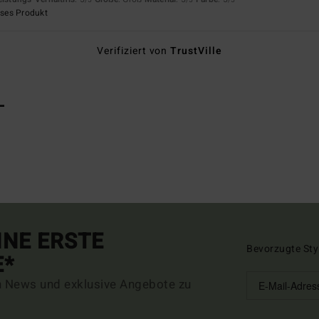
eses Produkt
Verifiziert von
TrustVille
L
INE ERSTE
Bevorzugte Sty
E*
n News und exklusive Angebote zu