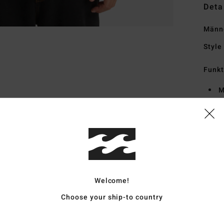
Deta
Männe
Style
Funk
M
W
F
Zusa
Vers
Welcome!
Choose your ship-to country