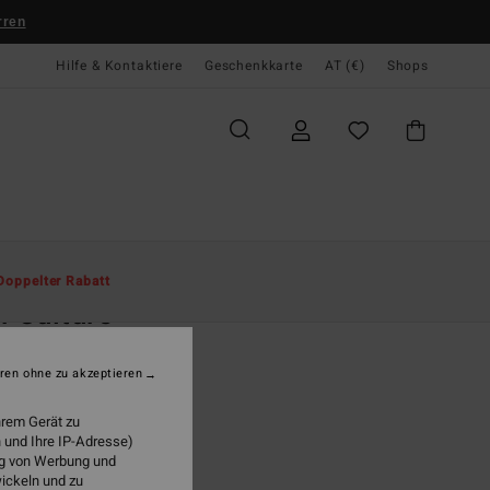
rren
Hilfe & Kontaktiere
Geschenkkarte
AT (€)
Shops
te
Herren
Bekleidung
T-Shirts
Doppelter Rabatt
f Culture
r Schwarz T-Shirt
ren ohne zu akzeptieren
(1 Bewertungen)
9,95
hrem Gerät zu
 und Ihre IP-Adresse)
LTER RABATT EXTRA 25%
ung von Werbung und
wickeln und zu