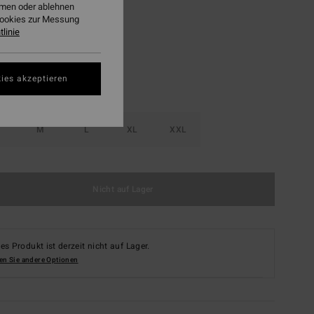
ehmen oder ablehnen
Raven
Cookies zur Messung
linie
ies akzeptieren
M
L
XL
XXL
Nicht auf Lager
es Produkt ist derzeit nicht auf Lager.
en Sie andere Optionen