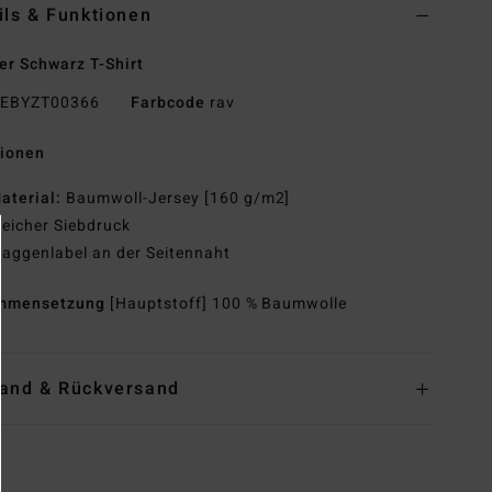
ils & Funktionen
r Schwarz T-Shirt
EBYZT00366
Farbcode
rav
tionen
aterial:
Baumwoll-Jersey [160 g/m2]
eicher Siebdruck
laggenlabel an der Seitennaht
mmensetzung
[Hauptstoff] 100 % Baumwolle
and & Rückversand