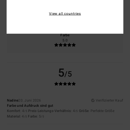
Größe
Material
View all countries
4.0
Zu klein
Zu groß
Farbe
5.0
5
/5
Nadine
20. Juni 2026
Verifizierter Kauf
Farbe und Aufdruck sind gut
Komfort
: 4
Preis-Leistungs-Verhältnis
: 4
Größe
: Perfekte Größe
/5
/5
Material
: 4
Farbe
: 5
/5
/5