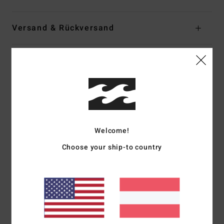
Versand & Rückversand
Kundenbewertungen
Durchschnittliche Bewertung
5.0
Welcome!
/5
Choose your ship-to country
basierend auf
1 verifizierten Bewertungen
seit Juni 2026
0% unserer Kunden empfehlen dieses Produkt
Komfort
Preis-Leistungs-Verhältnis
4.0
4.0