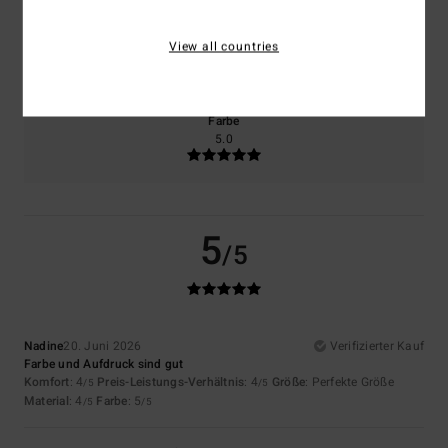
Größe
Material
View all countries
4.0
Zu klein
Zu groß
Farbe
5.0
5
/5
Nadine
20. Juni 2026
Verifizierter Kauf
Farbe und Aufdruck sind gut
Komfort
: 4
Preis-Leistungs-Verhältnis
: 4
Größe
: Perfekte Größe
/5
/5
Material
: 4
Farbe
: 5
/5
/5