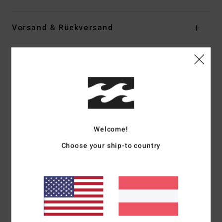
Versand & Rückversand
Kundenbewertungen
Durchschnittliche Bewertung
5.0
Welcome!
/5
Choose your ship-to country
basierend auf
1 verifizierten Bewertungen
seit Juni 2026
0% unserer Kunden empfehlen dieses Produkt
Komfort
Preis-Leistungs-Verhältnis
4.0
4.0