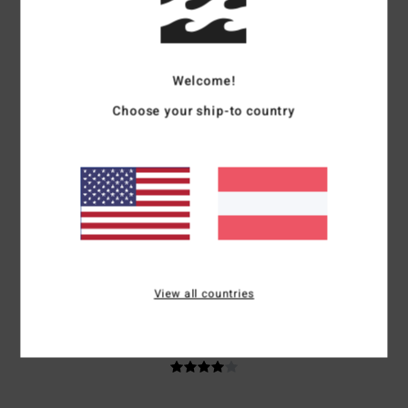
Schöne Farbe.
Original anzeigen - Français
Komfort
: 5
Preis-Leistungs-Verhältnis
: 5
Größe
: Perfekte Größe
/5
/5
Material
: 5
Farbe
: 5
/5
/5
Welcome!
5
Choose your ship-to country
/5
Eduardo
27. Juni 2026
Verifizierter Kauf
Perfekt für den Sommer
Original anzeigen - Castellano
Komfort
: 5
Größe
: Perfekte Größe
Material
: 5
Farbe
: 5
/5
/5
/5
Ich empfehle dieses Produkt
View all countries
4
/5