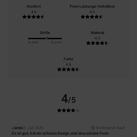
Komfort
Preis-Leistungs-Verhältnis
4.6
4.5
Größe
Material
4.5
Zu klein
Zu groß
Farbe
4.6
4
/5
James
2. Juli 2026
Verifizierter Kauf
Es ist gut, hat ein schönes Design und eine schöne Form.