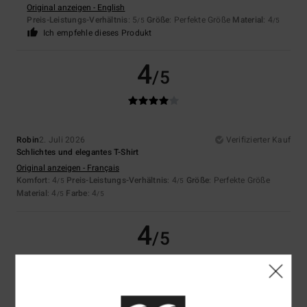
Original anzeigen - English
Preis-Leistungs-Verhältnis
: 5
Größe
: Perfekte Größe
Material
: 4
/5
/5
Ich empfehle dieses Produkt
4
/5
Robin
2. Juli 2026
Verifizierter Kauf
Schlichtes und elegantes T-Shirt
Original anzeigen - Français
Komfort
: 4
Preis-Leistungs-Verhältnis
: 4
Größe
: Perfekte Größe
/5
/5
Material
: 4
Farbe
: 4
/5
/5
4
/5
Thierry
2. Juli 2026
Verifizierter Kauf