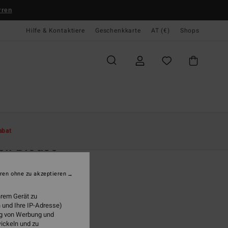
rren
Hilfe & Kontaktiere
Geschenkkarte
AT (€)
Shops
te
Damen
Bekleidung
Hemden
abat
ll Blouse
n Gelb Hemd mit Knöpfen
ren ohne zu akzeptieren
(23 Bewertungen)
ONUS
hrem Gerät zu
 und Ihre IP-Adresse)
95
55%
ung von Werbung und
9,68
wickeln und zu