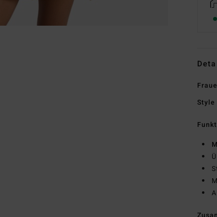
Deta
Fraue
Style
Funk
M
Ü
S
M
A
Zusa