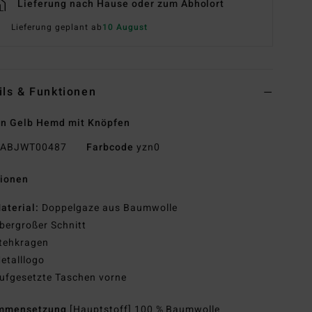
Lieferung nach Hause oder zum Abholort
Lieferung geplant ab
10 August
ils & Funktionen
n Gelb Hemd mit Knöpfen
ABJWT00487
Farbcode
yzn0
tionen
aterial:
Doppelgaze aus Baumwolle
bergroßer Schnitt
tehkragen
etalllogo
ufgesetzte Taschen vorne
mmensetzung
[Hauptstoff] 100 % Baumwolle