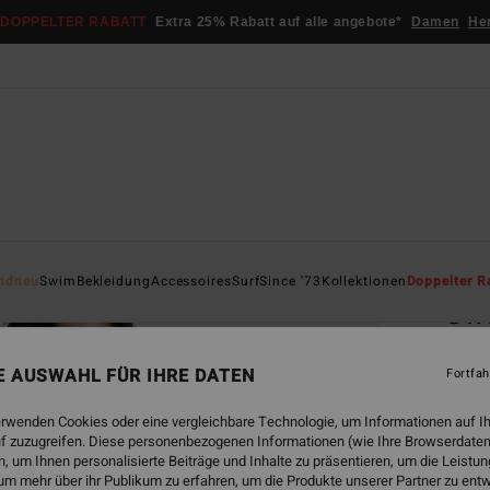
DOPPELTER RABATT
Extra 25% Rabatt auf alle angebote*
Damen
He
Startsei
ndneu
Swim
Bekleidung
Accessoires
Surf
Since '73
Kollektionen
Doppelter R
Swe
Fraue
NE AUSWAHL FÜR IHRE DATEN
Fortfah
4.8
ECO-B
erwenden Cookies oder eine vergleichbare Technologie, um Informationen auf I
f zuzugreifen. Diese personenbezogenen Informationen (wie Ihre Browserdaten
€ 65,
 um Ihnen personalisierte Beiträge und Inhalte zu präsentieren, um die Leist
€ 2
um mehr über ihr Publikum zu erfahren, um die Produkte unserer Partner zu ent