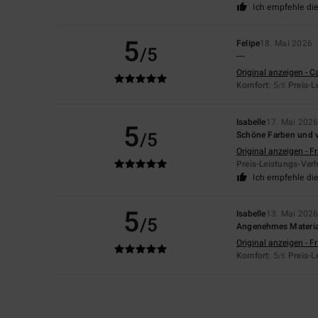
Ich empfehle di
5
Felipe
18. Mai 2026
/5
---
Original anzeigen - C
Komfort
: 5
Preis-L
/5
Isabelle
17. Mai 202
5
/5
Schöne Farben und v
Original anzeigen - F
Preis-Leistungs-Verh
Ich empfehle di
5
Isabelle
13. Mai 202
/5
Angenehmes Materia
Original anzeigen - F
Komfort
: 5
Preis-L
/5