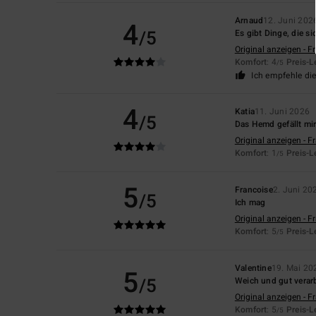
Arnaud
12. Juni 202
4
/5
Es gibt Dinge, die si
Original anzeigen - F
Komfort
: 4
Preis-L
/5
Ich empfehle di
4
Katia
11. Juni 2026
/5
Das Hemd gefällt mir,
Original anzeigen - F
Komfort
: 1
Preis-L
/5
5
Francoise
2. Juni 20
/5
Ich mag
Original anzeigen - F
Komfort
: 5
Preis-L
/5
Valentine
19. Mai 20
5
/5
Weich und gut verarb
Original anzeigen - F
Komfort
: 5
Preis-L
/5