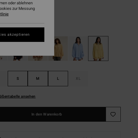
ehmen oder ablehnen
Cookies zur Messung
LTER RABATT EXTRA 25%
linie
Fresh Squeezed
ies akzeptieren
S
M
L
XL
ößentabelle ansehen
In den Warenkorb