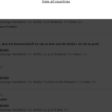
View all countries
6
ch nicht erklären lassen
rançais
eistungs-Verhältnis
: 3
Größe
: Groß
Material
: 5
Farbe
: 4
/5
/5
/5
eses Produkt
 aber der Baumwollstoff ist viel zu dick und die Größe L ist viel zu groß.
rançais
eistungs-Verhältnis
: 3
Größe
: Zu groß
Material
: 3
Farbe
: 1
/5
/5
/5
26
rançais
eistungs-Verhältnis
: 5
Größe
: Perfekte Größe
Material
: 5
Farbe
: 5
/5
/5
/5
26
eitet
rançais
eistungs-Verhältnis
: 5
Größe
: Zu groß
Farbe
: 5
/5
/5