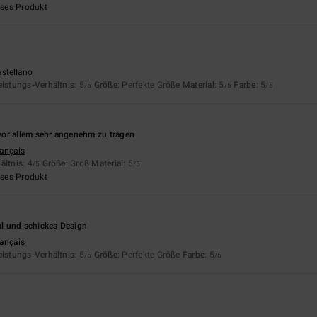
eses Produkt
astellano
eistungs-Verhältnis
: 5
Größe
: Perfekte Größe
Material
: 5
Farbe
: 5
/5
/5
/5
6
or allem sehr angenehm zu tragen
rançais
ältnis
: 4
Größe
: Groß
Material
: 5
/5
/5
eses Produkt
6
l und schickes Design
rançais
eistungs-Verhältnis
: 5
Größe
: Perfekte Größe
Farbe
: 5
/5
/5