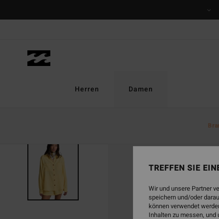
Direkt
zur
Produktinformation
springen
Herren
Damen
Bra
TREFFEN SIE EI
Wir und unsere Partner v
speichern und/oder darau
können verwendet werden,
Inhalten zu messen, und 