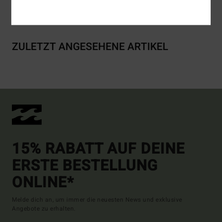
Versand & Rückversand
ZULETZT ANGESEHENE ARTIKEL
15% RABATT AUF DEINE
ERSTE BESTELLUNG
ONLINE*
Melde dich an, um immer die neuesten News und exklusive
Angebote zu erhalten.