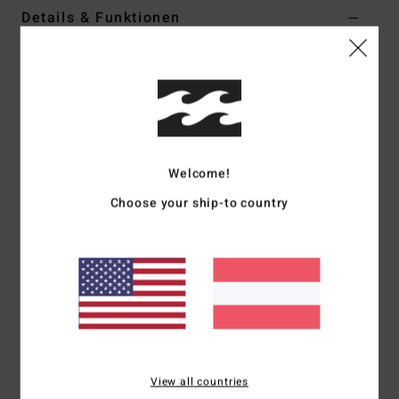
Details & Funktionen
Frauen Beige Shorts mit elastischem Bund
Style
24B091502
Farbcode
tlm0
Funktionen
Kollektion:
Essentials-Kollektion
Welcome!
Stoff:
Mischgewebe aus Polyester, Baumwolle und
Choose your ship-to country
Elastan
Taille:
Elastischer Bund
Verschluss:
fester Verschluss
Taschen:
Seitentaschen
Zusammensetzung
64 % Polyester 34 % Baumwolle 2 %
Elastan
View all countries