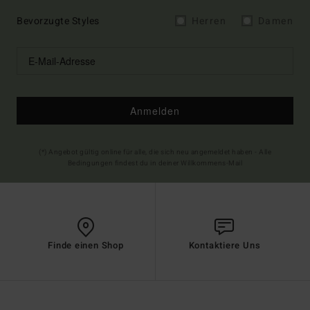
Bevorzugte Styles
Herren
Damen
Anmelden
(*) Angebot gültig online für alle, die sich neu angemeldet haben - Alle
Bedingungen findest du in deiner Willkommens-Mail
Finde einen Shop
Kontaktiere Uns