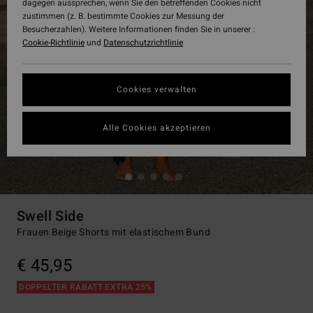
dagegen aussprechen, wenn Sie den betreffenden Cookies nicht
zustimmen (z. B. bestimmte Cookies zur Messung der
Besucherzahlen). Weitere Informationen finden Sie in unserer :
Cookie-Richtlinie
und
Datenschutzrichtlinie
Cookies verwalten
Alle Cookies akzeptieren
Swell Side
Frauen Beige Shorts mit elastischem Bund
€ 45,95
DOPPELTER RABATT EXTRA 25%