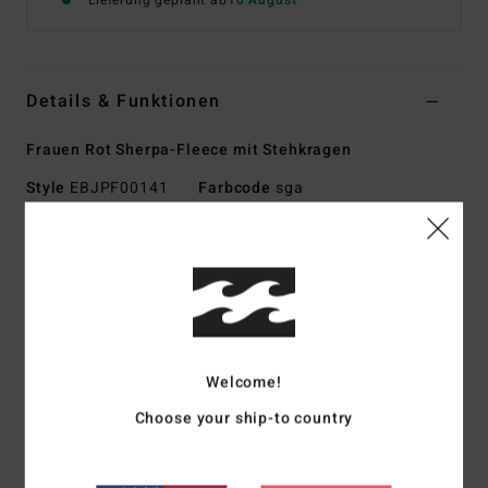
Lieferung geplant ab
10 August
Details & Funktionen
Frauen Rot Sherpa-Fleece mit Stehkragen
Style
EBJPF00141
Farbcode
sga
Funktionen
Material:
Recyceltes Sherpa
Passform:
Relaxt
Länge:
26 Zoll Hps [Größe M]
Stehkragen mit Druckknopfverschluss
Welcome!
Ripstop-gefütterter Kragen
Choose your ship-to country
Klettverschlusstasche mit Top-Eingriff
Seitliche Eingrifftaschen
Elastische Einfassungen an Saum und Ärmeln