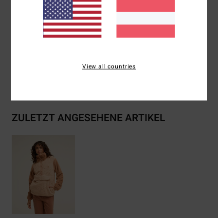
Adventure Division Gummi-Patch
Zusammensetzung
[Hauptstoff] 100 % recyceltes
Polyester
View all countries
Versand & Rückversand
ZULETZT ANGESEHENE ARTIKEL