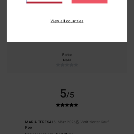
Komfort
Preis-Leistungs-Verhältnis
NaN
NaN
View all countries
Größe
Material
NaN
Zu klein
Zu groß
Farbe
NaN
5
/5
MARIA TERESA
15. März 2026
Verifizierter Kauf
Poo