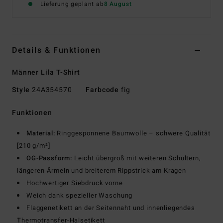
Lieferung geplant ab
8 August
Details & Funktionen
Männer Lila T-Shirt
Style
24A354570
Farbcode
fig
Funktionen
Material:
Ringgesponnene Baumwolle – schwere Qualität
[210 g/m²]
OG-Passform:
Leicht übergroß mit weiteren Schultern,
längeren Ärmeln und breiterem Rippstrick am Kragen
Hochwertiger Siebdruck vorne
Weich dank spezieller Waschung
Flaggenetikett an der Seitennaht und innenliegendes
Thermotransfer-Halsetikett