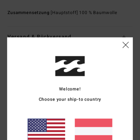
Zusammensetzung
[Hauptstoff] 100 % Baumwolle
Versand & Rückversand
Kundenbewertungen
Durchschnittliche Bewertung
Welcome!
5.0
Choose your ship-to country
/5
basierend auf
1 verifizierten Bewertungen
seit März 2026
0% unserer Kunden empfehlen dieses Produkt