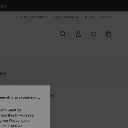
rren
Hilfe & Kontaktiere
Geschenkkarte
AT (€)
Shops
te
Damen
Swim
Bikini Tops
abat
O
lines Multi Tri
 Blau Triangle-Bikinioberteil
ren ohne zu akzeptieren
(1 Bewertungen)
hrem Gerät zu
ONUS
 und Ihre IP-Adresse)
ung von Werbung und
95
47%
wickeln und zu