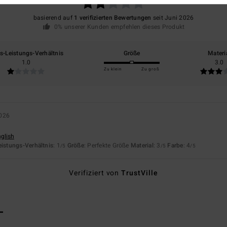
basierend auf
1 verifizierten Bewertungen
seit Juni 2026
0% unserer Kunden empfehlen dieses Produkt
is-Leistungs-Verhältnis
Größe
Materi
1.0
3.0
Zu klein
Zu groß
2026
nglish
eistungs-Verhältnis
: 1
Größe
: Perfekte Größe
Material
: 3
Farbe
: 4
/5
/5
/5
Verifiziert von
TrustVille
L