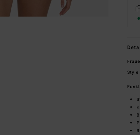
Deta
Fraue
Style
Funk
S
K
B
P
R
wer