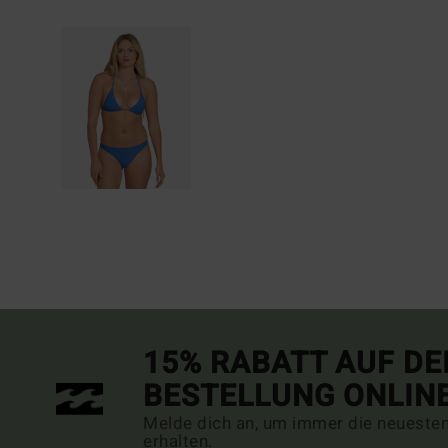
15% RABATT AUF DE
BESTELLUNG ONLIN
Melde dich an, um immer die neueste
erhalten.