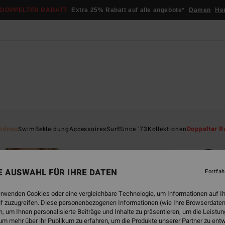
DOPPELTER RABATT
Extra 25% Rabatt auf alle angebote*
Damen
He
Startsei
ndneu
Swim
Bekleidung
Accessoires
Surf
Since '73
Kollektionen
Doppelter R
ÖK
Tan
Frauen
NE AUSWAHL FÜR IHRE DATEN
Fortfah
2.0
erwenden Cookies oder eine vergleichbare Technologie, um Informationen auf I
ECO-B
f zuzugreifen. Diese personenbezogenen Informationen (wie Ihre Browserdaten
 um Ihnen personalisierte Beiträge und Inhalte zu präsentieren, um die Leist
€ 45,
um mehr über ihr Publikum zu erfahren, um die Produkte unserer Partner zu ent