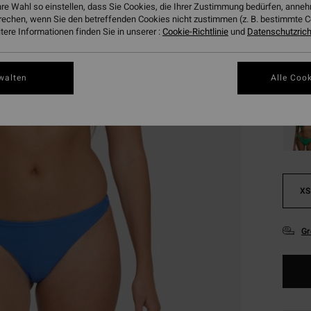
€ 2
hre Wahl so einstellen, dass Sie Cookies, die Ihrer Zustimmung bedürfen, ann
rechen, wenn Sie den betreffenden Cookies nicht zustimmen (z. B. bestimmte 
SALE
ere Informationen finden Sie in unserer :
Cookie-Richtlinie
und
Datenschutzricht
DOPPE
Farbe
walten
Alle Cook
XS
Gr