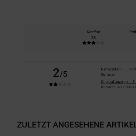
Komfort
Pre
3.0
2
Benedetta
11. Juni 
/5
Zu teuer
Original anzeigen - E
Komfort
: 3
Preis-L
/5
ZULETZT ANGESEHENE ARTIKE