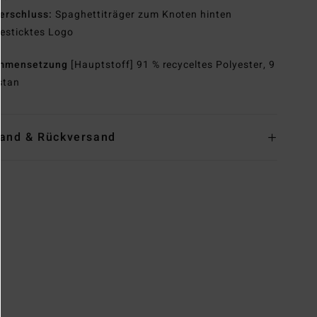
erschluss:
Spaghettiträger zum Knoten hinten
esticktes Logo
mmensetzung
[Hauptstoff] 91 % recyceltes Polyester, 9
stan
and & Rückversand