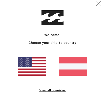
V
G
Zusa
% Ela
Welcome!
Choose your ship-to country
Vers
Durchschnittliche Bewertung
2.0
View all countries
/5