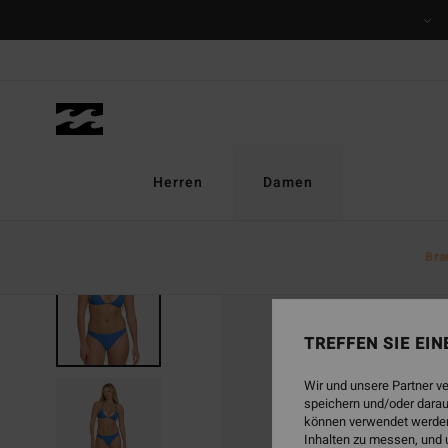
Direkt
zur
Produktinformation
springen
Herren
Damen
Bra
TREFFEN SIE EI
Wir und unsere Partner v
speichern und/oder darau
können verwendet werden,
Inhalten zu messen, und 