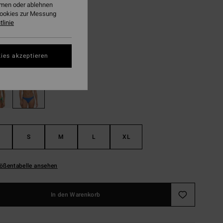
4,13
ehmen oder ablehnen
Cookies zur Messung
linie
LTER RABATT EXTRA 25%
True Blue
ies akzeptieren
S
M
L
XL
ößentabelle ansehen
In den Warenkorb