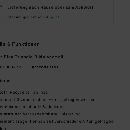
Lieferung nach Hause oder zum Abholort
Lieferung geplant ab
8 August
ils & Funktionen
n Blau Triangle-Bikinioberteil
BL000272
Farbcode
trb1
tionen
toff:
Recycelte Tanlines
ann auf 3 verschiedene Arten getragen werden
edeckung:
minimale Bedeckung
olsterung:
herausnehmbare Polsterung
iemen:
Träger können auf verschiedene Arten getragen
den