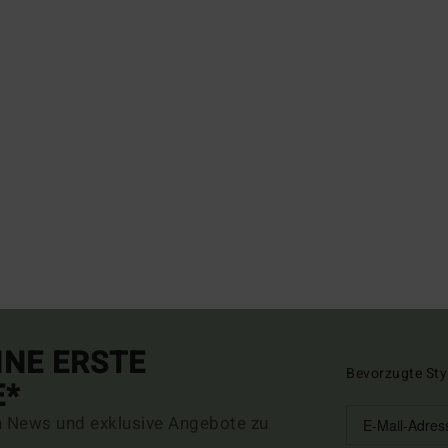
INE ERSTE
Bevorzugte Sty
E*
n News und exklusive Angebote zu