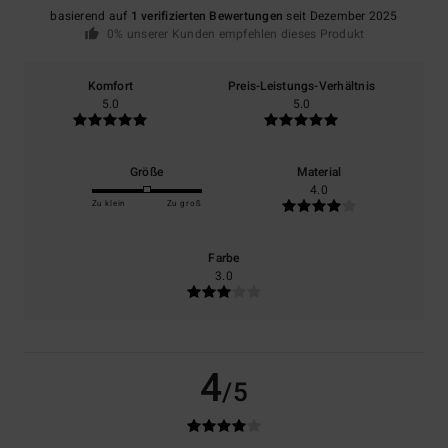
basierend auf
1 verifizierten Bewertungen
seit Dezember 2025
0% unserer Kunden empfehlen dieses Produkt
Komfort
Preis-Leistungs-Verhältnis
5.0
5.0
Größe
Material
4.0
Zu klein
Zu groß
Farbe
3.0
4
/5