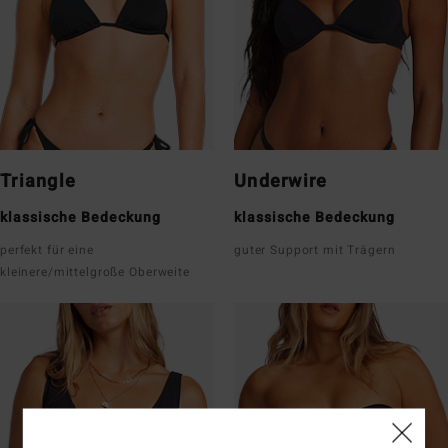
Triangle
Underwire
klassische Bedeckung
klassische Bedeckung
perfekt für eine
guter Support mit Trägern
kleinere/mittelgroße Oberweite