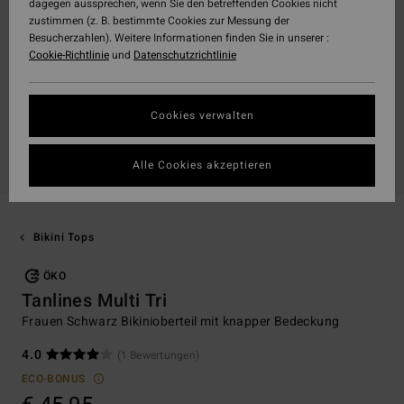
dagegen aussprechen, wenn Sie den betreffenden Cookies nicht
zustimmen (z. B. bestimmte Cookies zur Messung der
Besucherzahlen). Weitere Informationen finden Sie in unserer :
Cookie-Richtlinie
und
Datenschutzrichtlinie
Cookies verwalten
Alle Cookies akzeptieren
Bikini Tops
ÖKO
Tanlines Multi Tri
Frauen Schwarz Bikinioberteil mit knapper Bedeckung
4.0
(1 Bewertungen)
ECO-BONUS