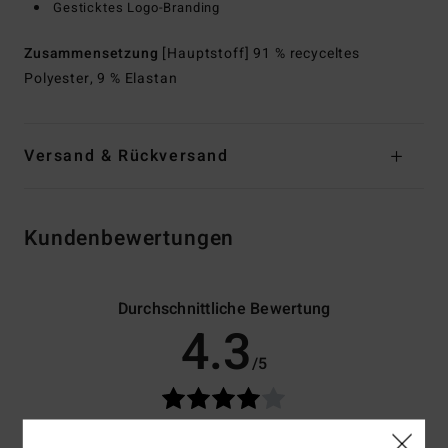
Gesticktes Logo-Branding
Zusammensetzung
[Hauptstoff] 91 % recyceltes
Polyester, 9 % Elastan
Versand & Rückversand
Kundenbewertungen
Durchschnittliche Bewertung
4.3
/5
basierend auf
3 verifizierten Bewertungen
seit September 2025
67% unserer Kunden empfehlen dieses Produkt