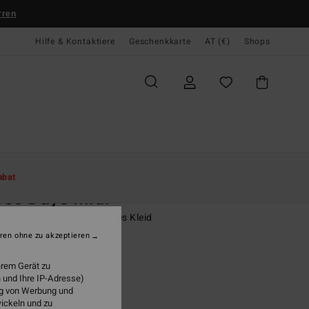
rren
Hilfe & Kontaktiere
Geschenkkarte
AT (€)
Shops
te
Damen
Bekleidung
Kleider
Maxikleider
abat
se Days Midi
n Weiss Hochgeschlossenes Kleid
ren ohne zu akzeptieren
95
63%
9,98
hrem Gerät zu
 und Ihre IP-Adresse)
ung von Werbung und
wickeln und zu
LTER RABATT EXTRA 25%