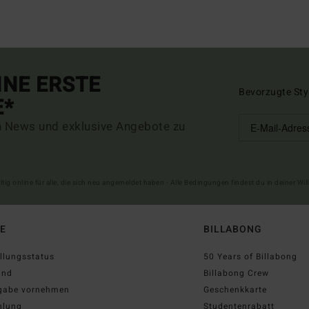
INE ERSTE
Bevorzugte Sty
E*
n News und exklusive Angebote zu
ltig online für alle, die sich neu angemeldet haben - Alle Bedingungen findest du in deiner W
FE
BILLABONG
llungsstatus
50 Years of Billabong
and
Billabong Crew
gabe vornehmen
Geschenkkarte
hlung
Studentenrabatt