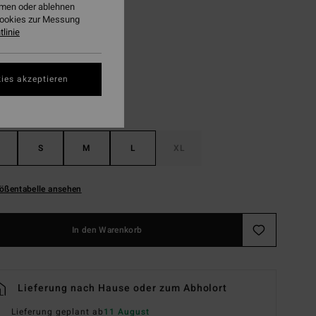
ehmen oder ablehnen
Cookies zur Messung
White Cap
linie
ies akzeptieren
S
M
L
XL
ößentabelle ansehen
In den Warenkorb
Lieferung nach Hause oder zum Abholort
Lieferung geplant ab
11 August