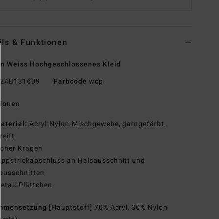
ils & Funktionen
n Weiss Hochgeschlossenes Kleid
24B131609
Farbcode
wcp
tionen
aterial:
Acryl-Nylon-Mischgewebe, garngefärbt,
reift
oher Kragen
ippstrickabschluss an Halsausschnitt und
ausschnitten
etall-Plättchen
mmensetzung
[Hauptstoff] 70% Acryl, 30% Nylon