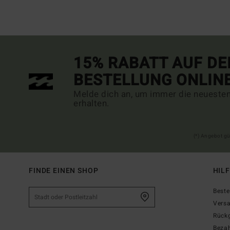
15% RABATT AUF DE
BESTELLUNG ONLIN
Melde dich an, um immer die neueste
erhalten.
(*) Angebot gü
FINDE EINEN SHOP
HIL
Beste
Vers
Rück
Beza