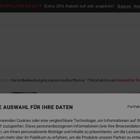
DOPPELTER RABATT
Extra 25% Rabatt auf alle angebote*
Damen
He
Startsei
ndneu
Swim
Bekleidung
Accessoires
Surf
Since '73
Kollektionen
Doppelter R
Tho
Fraue
NE AUSWAHL FÜR IHRE DATEN
Fortfah
€ 79,
€ 2
erwenden Cookies oder eine vergleichbare Technologie, um Informationen auf I
f zuzugreifen. Diese personenbezogenen Informationen (wie Ihre Browserdaten
SALE
 um Ihnen personalisierte Beiträge und Inhalte zu präsentieren, um die Leist
um mehr über ihr Publikum zu erfahren, um die Produkte unserer Partner zu ent
DOPPE