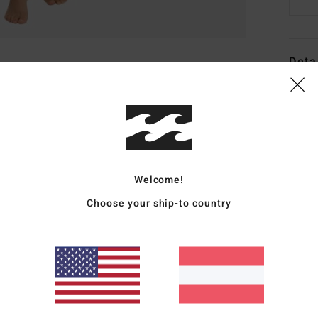
Deta
Fraue
Style
Funk
Welcome!
M
gest
Choose your ship-to country
H
R
Arm
M
Zusa