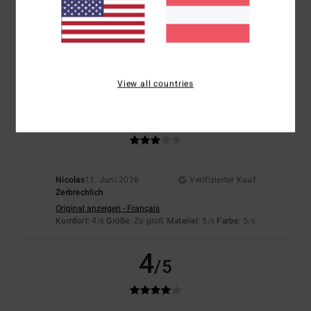
Farbe
4.5
View all countries
3
/5
Nicolas
11. Juni 2026
Verifizierter Kauf
Zerbrechlich
Original anzeigen - Français
Komfort
: 4
Größe
: Zu groß
Material
: 5
Farbe
: 5
/5
/5
/5
4
/5