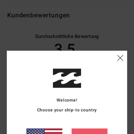
Kundenbewertungen
Durchschnittliche Bewertung
3.5
/5
basierend auf
2 verifizierten Bewertungen
seit Juni 2026
50% unserer Kunden empfehlen dieses Produkt
Komfort
Preis-Leistungs-Verhältnis
4.0
5.0
Welcome!
Choose your ship-to country
Größe
Material
5.0
Zu klein
Zu groß