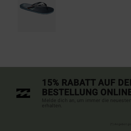
15% RABATT AUF DE
BESTELLUNG ONLIN
Melde dich an, um immer die neueste
erhalten.
(*) Angebot gü