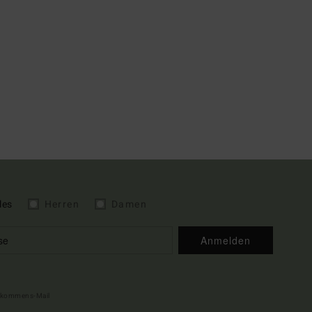
les
Herren
Damen
Anmelden
illkommens-Mail