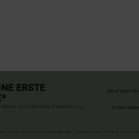
INE ERSTE
Bevorzugte Sty
E*
n News und exklusive Angebote zu
ltig online für alle, die sich neu angemeldet haben - Alle Bedingungen findest du in deiner W