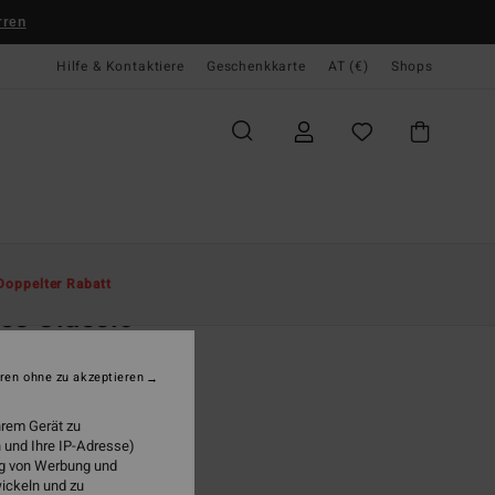
rren
Hilfe & Kontaktiere
Geschenkkarte
AT (€)
Shops
te
Herren
Accessoires
Sandalen & Schuhe
Doppelter Rabatt
es Classic
r Blau Sandalen
ren ohne zu akzeptieren
(1 Bewertungen)
9,99
hrem Gerät zu
 und Ihre IP-Adresse)
ung von Werbung und
wickeln und zu
Navy