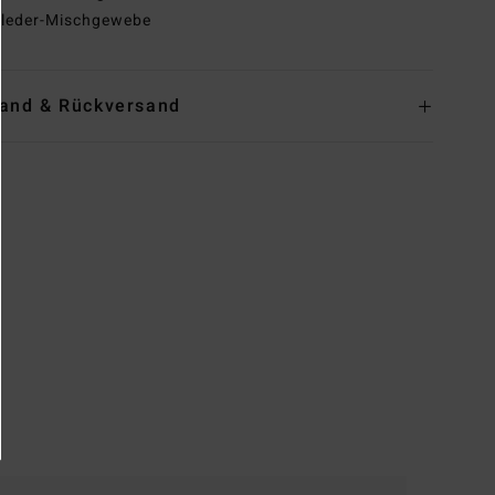
leder-Mischgewebe
and & Rückversand