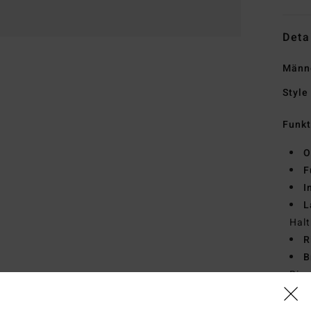
Deta
Männ
Style
Funk
O
F
I
L
Halt
R
B
Rie
Zusa