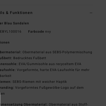
ils & Funktionen
er Blau Sandalen
EBYL100016
Farbcode
nvy
tionen
bermaterial:
Obermaterial aus SEBS-Polymermischung
ußbett:
Bedrucktes Fußbett
nnensohle:
EVA/Gummisohle aus recyceltem EVA
aufsohle:
Vorgeformte, harte EVA-Laufsohle für mehr
barkeit
iemen:
SEBS-Riemen mit weicher Haptik
randing:
Vorgeformtes Fußgewölbe-Logo auf dem
men
mmensetzung
Obermaterial:
Obermaterial aus Stoff-