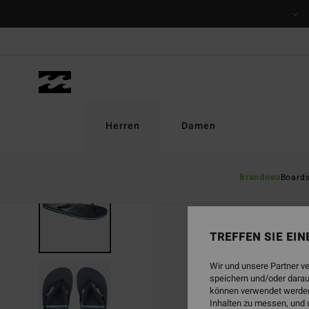
Direkt
zur
Produktinformation
springen
Herren
Damen
Brandneu
Board
TREFFEN SIE EI
Wir und unsere Partner v
speichern und/oder darau
können verwendet werden,
Inhalten zu messen, und 