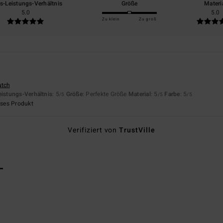
is-Leistungs-Verhältnis
Größe
Materi
5.0
5.0
Zu klein
Zu groß
utch
eistungs-Verhältnis
: 5
Größe
: Perfekte Größe
Material
: 5
Farbe
: 5
/5
/5
/5
eses Produkt
Verifiziert von
TrustVille
L