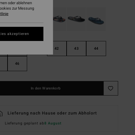
ehmen oder ablehnen
Cookies zur Messung
linie
ies akzeptieren
40
41
42
43
44
46
In den Warenkorb
Lieferung nach Hause oder zum Abholort
Lieferung geplant ab
8 August