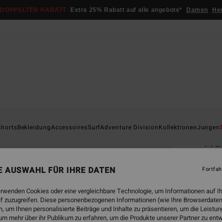
DOPPELTER RABATT
Extra 25% Rabatt auf alle angebote*
Damen
He
Startsei
shorts
Bekleidung
Accessoires
Surf
Adventure Division
Kollektionen
Jungen
Tid
Männe
NE AUSWAHL FÜR IHRE DATEN
Fortfah
5.0
€ 1
erwenden Cookies oder eine vergleichbare Technologie, um Informationen auf I
f zuzugreifen. Diese personenbezogenen Informationen (wie Ihre Browserdaten
 um Ihnen personalisierte Beiträge und Inhalte zu präsentieren, um die Leist
um mehr über ihr Publikum zu erfahren, um die Produkte unserer Partner zu ent
Farbe