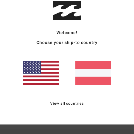
Kunst
Vers
Welcome!
Choose your ship-to country
Durchschnittliche Bewertung
5.0
/5
View all countries
basierend auf
1 verifizierten Bewertungen
seit Juni 2026
100% unserer Kunden empfehlen dieses Produkt